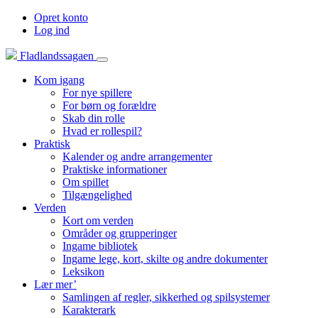
Opret konto
Log ind
Fladlandssagaen
Kom igang
For nye spillere
For børn og forældre
Skab din rolle
Hvad er rollespil?
Praktisk
Kalender og andre arrangementer
Praktiske informationer
Om spillet
Tilgængelighed
Verden
Kort om verden
Områder og grupperinger
Ingame bibliotek
Ingame lege, kort, skilte og andre dokumenter
Leksikon
Lær mer’
Samlingen af regler, sikkerhed og spilsystemer
Karakterark