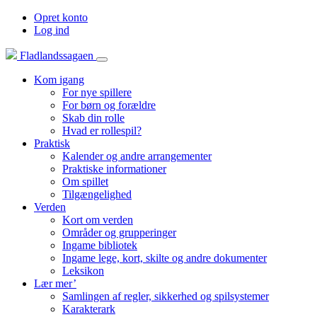
Opret konto
Log ind
Fladlandssagaen
Kom igang
For nye spillere
For børn og forældre
Skab din rolle
Hvad er rollespil?
Praktisk
Kalender og andre arrangementer
Praktiske informationer
Om spillet
Tilgængelighed
Verden
Kort om verden
Områder og grupperinger
Ingame bibliotek
Ingame lege, kort, skilte og andre dokumenter
Leksikon
Lær mer’
Samlingen af regler, sikkerhed og spilsystemer
Karakterark