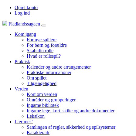
Opret konto
Log ind
Fladlandssagaen
Kom igang
For nye spillere
For børn og forældre
Skab din rolle
Hvad er rollespil?
Praktisk
Kalender og andre arrangementer
Praktiske informationer
Om spillet
Tilgængelighed
Verden
Kort om verden
Områder og grupperinger
Ingame bibliotek
Ingame lege, kort, skilte og andre dokumenter
Leksikon
Lær mer’
Samlingen af regler, sikkerhed og spilsystemer
Karakterark