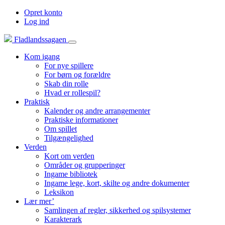
Opret konto
Log ind
Fladlandssagaen
Kom igang
For nye spillere
For børn og forældre
Skab din rolle
Hvad er rollespil?
Praktisk
Kalender og andre arrangementer
Praktiske informationer
Om spillet
Tilgængelighed
Verden
Kort om verden
Områder og grupperinger
Ingame bibliotek
Ingame lege, kort, skilte og andre dokumenter
Leksikon
Lær mer’
Samlingen af regler, sikkerhed og spilsystemer
Karakterark