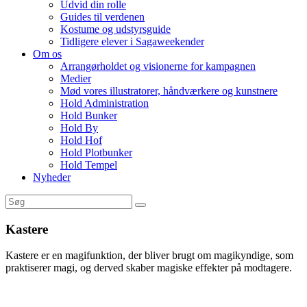
Udvid din rolle
Guides til verdenen
Kostume og udstyrsguide
Tidligere elever i Sagaweekender
Om os
Arrangørholdet og visionerne for kampagnen
Medier
Mød vores illustratorer, håndværkere og kunstnere
Hold Administration
Hold Bunker
Hold By
Hold Hof
Hold Plotbunker
Hold Tempel
Nyheder
Kastere
Kastere er en magifunktion, der bliver brugt om magikyndige, som
praktiserer magi, og derved skaber magiske effekter på modtagere.