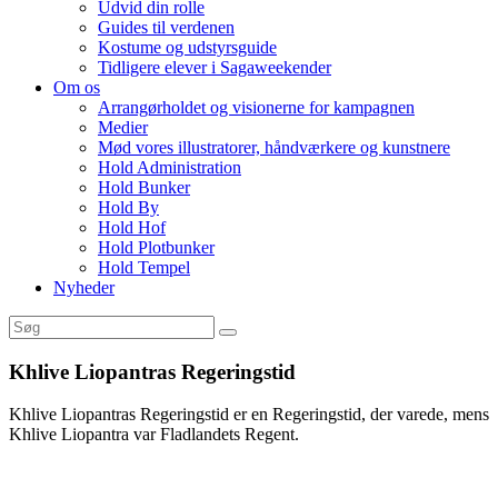
Udvid din rolle
Guides til verdenen
Kostume og udstyrsguide
Tidligere elever i Sagaweekender
Om os
Arrangørholdet og visionerne for kampagnen
Medier
Mød vores illustratorer, håndværkere og kunstnere
Hold Administration
Hold Bunker
Hold By
Hold Hof
Hold Plotbunker
Hold Tempel
Nyheder
Khlive Liopantras Regeringstid
Khlive Liopantras Regeringstid er en Regeringstid, der varede, mens
Khlive Liopantra var Fladlandets Regent.