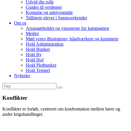
Udvid din rolle
Guides til verdenen
Kostume og udstyrsguide
Tidligere elever i Sagaweekender
Om os
Arrangørholdet og visionerne for kampagnen
Medier
Mød vores illustratorer, håndværkere og kunstnere
Hold Administration
Hold Bunker
Hold By
Hold Hof
Hold Plotbunker
Hold Tempel
Nyheder
Konflikter
Konflikter er forløb, centreret om konfrontation mellem hære og
andre krigshandlinger.