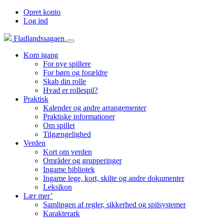
Opret konto
Log ind
Fladlandssagaen
Kom igang
For nye spillere
For børn og forældre
Skab din rolle
Hvad er rollespil?
Praktisk
Kalender og andre arrangementer
Praktiske informationer
Om spillet
Tilgængelighed
Verden
Kort om verden
Områder og grupperinger
Ingame bibliotek
Ingame lege, kort, skilte og andre dokumenter
Leksikon
Lær mer’
Samlingen af regler, sikkerhed og spilsystemer
Karakterark