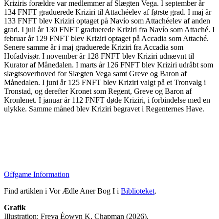
Kriziris forældre var medlemmer af Slægten Vega. I september år
134 FNFT graduerede Kriziri til Attachéelev af første grad. I maj år
133 FNFT blev Kriziri optaget på Navío som Attachéelev af anden
grad. I juli år 130 FNFT graduerede Kriziri fra Navío som Attaché. I
februar år 129 FNFT blev Kriziri optaget på Accadia som Attaché.
Senere samme år i maj graduerede Kriziri fra Accadia som
Hofadvisør. I november år 128 FNFT blev Kriziri udnævnt til
Kurator af Månedalen. I marts år 126 FNFT blev Kriziri udråbt som
slægtsoverhoved for Slægten Vega samt Greve og Baron af
Månedalen. I juni år 125 FNFT blev Kriziri valgt på et Tronvalg i
Tronstad, og derefter Kronet som Regent, Greve og Baron af
Kronlenet. I januar år 112 FNFT døde Kriziri, i forbindelse med en
ulykke. Samme måned blev Kriziri begravet i Regenternes Have.
Offgame Information
Find artiklen i Vor Ædle Aner Bog I i
Biblioteket
.
Grafik
Illustration: Freya Éowyn K. Chapman (2026).