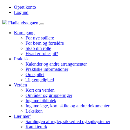
Opret konto
Log ind
Fladlandssagaen
Kom igang
For nye spillere
For børn og forældre
Skab din rolle
Hvad er rollespil?
Praktisk
Kalender og andre arrangementer
Praktiske informationer
Om spillet
Tilgængelighed
Verden
Kort om verden
Områder og grupperinger
Ingame bibliotek
Ingame lege, kort, skilte og andre dokumenter
Leksikon
Lær mer’
Samlingen af regler, sikkerhed og spilsystemer
Karakterark