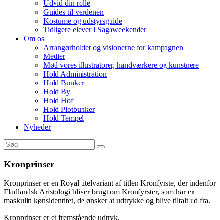
Udvid din rolle
Guides til verdenen
Kostume og udstyrsguide
Tidligere elever i Sagaweekender
Om os
Arrangørholdet og visionerne for kampagnen
Medier
Mød vores illustratorer, håndværkere og kunstnere
Hold Administration
Hold Bunker
Hold By
Hold Hof
Hold Plotbunker
Hold Tempel
Nyheder
Kronprinser
Kronprinser er en Royal titelvariant af titlen Kronfyrste, der indenfor
Fladlandsk Aristologi bliver brugt om Kronfyrster, som har en
maskulin kønsidentitet, de ønsker at udtrykke og blive tiltalt ud fra.
Kronprinser er et fremstående udtryk.