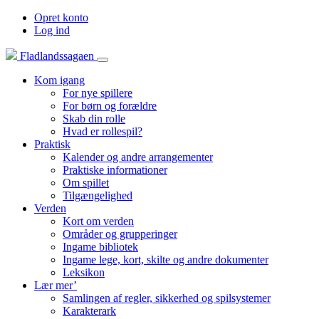
Opret konto
Log ind
Fladlandssagaen
Kom igang
For nye spillere
For børn og forældre
Skab din rolle
Hvad er rollespil?
Praktisk
Kalender og andre arrangementer
Praktiske informationer
Om spillet
Tilgængelighed
Verden
Kort om verden
Områder og grupperinger
Ingame bibliotek
Ingame lege, kort, skilte og andre dokumenter
Leksikon
Lær mer’
Samlingen af regler, sikkerhed og spilsystemer
Karakterark