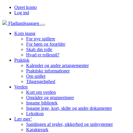
Opret konto
Log ind
Fladlandssagaen
Kom igang
For nye spillere
For børn og forældre
Skab din rolle
Hvad er rollespil?
Praktisk
Kalender og andre arrangementer
Praktiske informationer
Om spillet
Tilgængelighed
Verden
Kort om verden
Områder og grupperinger
Ingame bibliotek
Ingame lege, kort, skilte og andre dokumenter
Leksikon
Lær mer’
Samlingen af regler, sikkerhed og spilsystemer
Karakterark