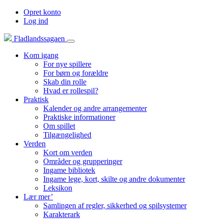
Opret konto
Log ind
Fladlandssagaen
Kom igang
For nye spillere
For børn og forældre
Skab din rolle
Hvad er rollespil?
Praktisk
Kalender og andre arrangementer
Praktiske informationer
Om spillet
Tilgængelighed
Verden
Kort om verden
Områder og grupperinger
Ingame bibliotek
Ingame lege, kort, skilte og andre dokumenter
Leksikon
Lær mer’
Samlingen af regler, sikkerhed og spilsystemer
Karakterark