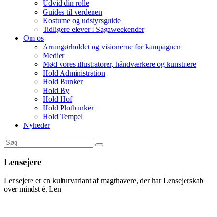
Udvid din rolle
Guides til verdenen
Kostume og udstyrsguide
Tidligere elever i Sagaweekender
Om os
Arrangørholdet og visionerne for kampagnen
Medier
Mød vores illustratorer, håndværkere og kunstnere
Hold Administration
Hold Bunker
Hold By
Hold Hof
Hold Plotbunker
Hold Tempel
Nyheder
Lensejere
Lensejere er en kulturvariant af magthavere, der har Lensejerskab
over mindst ét Len.