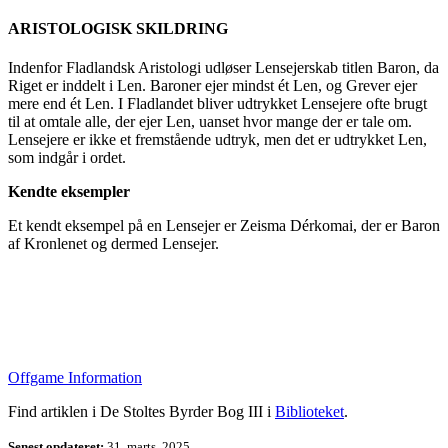
ARISTOLOGISK SKILDRING
Indenfor Fladlandsk Aristologi udløser Lensejerskab titlen Baron, da
Riget er inddelt i Len. Baroner ejer mindst ét Len, og Grever ejer
mere end ét Len. I Fladlandet bliver udtrykket Lensejere ofte brugt
til at omtale alle, der ejer Len, uanset hvor mange der er tale om.
Lensejere er ikke et fremstående udtryk, men det er udtrykket Len,
som indgår i ordet.
Kendte eksempler
Et kendt eksempel på en Lensejer er Zeisma Dérkomai, der er Baron
af Kronlenet og dermed Lensejer.
Offgame Information
Find artiklen i De Stoltes Byrder Bog III i
Biblioteket
.
Senest opdateret:
31. marts, 2025