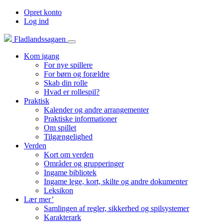
Opret konto
Log ind
Fladlandssagaen
Kom igang
For nye spillere
For børn og forældre
Skab din rolle
Hvad er rollespil?
Praktisk
Kalender og andre arrangementer
Praktiske informationer
Om spillet
Tilgængelighed
Verden
Kort om verden
Områder og grupperinger
Ingame bibliotek
Ingame lege, kort, skilte og andre dokumenter
Leksikon
Lær mer’
Samlingen af regler, sikkerhed og spilsystemer
Karakterark