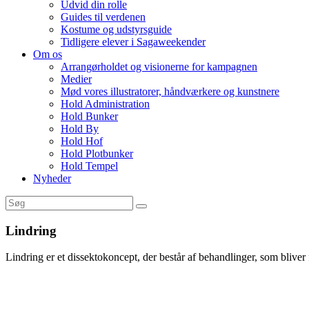
Udvid din rolle
Guides til verdenen
Kostume og udstyrsguide
Tidligere elever i Sagaweekender
Om os
Arrangørholdet og visionerne for kampagnen
Medier
Mød vores illustratorer, håndværkere og kunstnere
Hold Administration
Hold Bunker
Hold By
Hold Hof
Hold Plotbunker
Hold Tempel
Nyheder
Lindring
Lindring er et dissektokoncept, der består af behandlinger, som bliver f