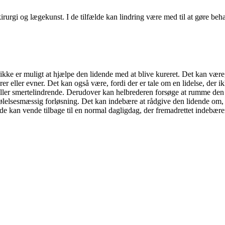
rurgi og lægekunst. I de tilfælde kan lindring være med til at gøre be
et ikke er muligt at hjælpe den lidende med at blive kureret. Det kan væ
er eller evner. Det kan også være, fordi der er tale om en lidelse, der 
e eller smertelindrende. Derudover kan helbrederen forsøge at rumme den
 følelsesmæssig forløsning. Det kan indebære at rådgive den lidende om
kan vende tilbage til en normal dagligdag, der fremadrettet indebærer 