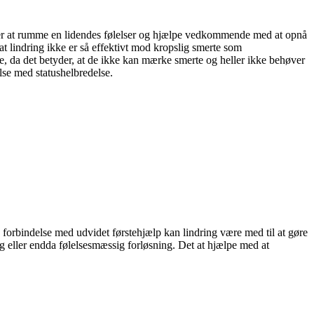
det er at rumme en lidendes følelser og hjælpe vedkommende med at opnå
t lindring ikke er så effektivt mod kropslig smerte som
øse, da det betyder, at de ikke kan mærke smerte og heller ikke behøver
else med statushelbredelse.
I forbindelse med udvidet førstehjælp kan lindring være med til at gøre
 eller endda følelsesmæssig forløsning. Det at hjælpe med at