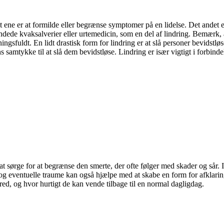
 Det ene er at formilde eller begrænse symptomer på en lidelse. Det an
ede kvaksalverier eller urtemedicin, som en del af lindring. Bemærk, a
ngsfuldt. En lidt drastisk form for lindring er at slå personer bevidstl
ns samtykke til at slå dem bevidstløse. Lindring er især vigtigt i forbind
at sørge for at begrænse den smerte, der ofte følger med skader og sår. 
g eventuelle traume kan også hjælpe med at skabe en form for afklaring
bred, og hvor hurtigt de kan vende tilbage til en normal dagligdag.