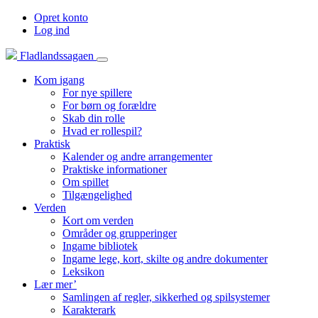
Opret konto
Log ind
Fladlandssagaen
Kom igang
For nye spillere
For børn og forældre
Skab din rolle
Hvad er rollespil?
Praktisk
Kalender og andre arrangementer
Praktiske informationer
Om spillet
Tilgængelighed
Verden
Kort om verden
Områder og grupperinger
Ingame bibliotek
Ingame lege, kort, skilte og andre dokumenter
Leksikon
Lær mer’
Samlingen af regler, sikkerhed og spilsystemer
Karakterark