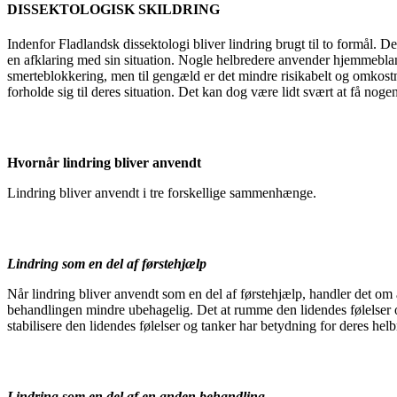
DISSEKTOLOGISK SKILDRING
Indenfor Fladlandsk dissektologi bliver lindring brugt til to formål.
en afklaring med sin situation. Nogle helbredere anvender hjemmebland
smerteblokkering, men til gengæld er det mindre risikabelt og omkostni
forholde sig til deres situation. Det kan dog være lidt svært at få noge
Hvornår lindring bliver anvendt
Lindring bliver anvendt i tre forskellige sammenhænge.
Lindring som en del af førstehjælp
Når lindring bliver anvendt som en del af førstehjælp, handler det om 
behandlingen mindre ubehagelig. Det at rumme den lidendes følelser o
stabilisere den lidendes følelser og tanker har betydning for deres hel
Lindring som en del af en anden behandling