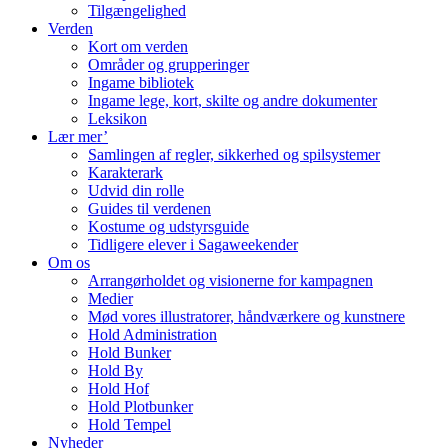
Tilgængelighed
Verden
Kort om verden
Områder og grupperinger
Ingame bibliotek
Ingame lege, kort, skilte og andre dokumenter
Leksikon
Lær mer’
Samlingen af regler, sikkerhed og spilsystemer
Karakterark
Udvid din rolle
Guides til verdenen
Kostume og udstyrsguide
Tidligere elever i Sagaweekender
Om os
Arrangørholdet og visionerne for kampagnen
Medier
Mød vores illustratorer, håndværkere og kunstnere
Hold Administration
Hold Bunker
Hold By
Hold Hof
Hold Plotbunker
Hold Tempel
Nyheder