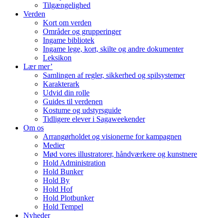
Tilgængelighed
Verden
Kort om verden
Områder og grupperinger
Ingame bibliotek
Ingame lege, kort, skilte og andre dokumenter
Leksikon
Lær mer’
Samlingen af regler, sikkerhed og spilsystemer
Karakterark
Udvid din rolle
Guides til verdenen
Kostume og udstyrsguide
Tidligere elever i Sagaweekender
Om os
Arrangørholdet og visionerne for kampagnen
Medier
Mød vores illustratorer, håndværkere og kunstnere
Hold Administration
Hold Bunker
Hold By
Hold Hof
Hold Plotbunker
Hold Tempel
Nyheder