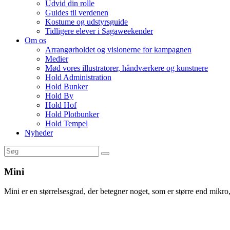
Udvid din rolle
Guides til verdenen
Kostume og udstyrsguide
Tidligere elever i Sagaweekender
Om os
Arrangørholdet og visionerne for kampagnen
Medier
Mød vores illustratorer, håndværkere og kunstnere
Hold Administration
Hold Bunker
Hold By
Hold Hof
Hold Plotbunker
Hold Tempel
Nyheder
Mini
Mini er en størrelsesgrad, der betegner noget, som er større end mikr