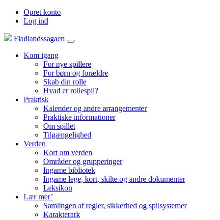
Opret konto
Log ind
Fladlandssagaen
Kom igang
For nye spillere
For børn og forældre
Skab din rolle
Hvad er rollespil?
Praktisk
Kalender og andre arrangementer
Praktiske informationer
Om spillet
Tilgængelighed
Verden
Kort om verden
Områder og grupperinger
Ingame bibliotek
Ingame lege, kort, skilte og andre dokumenter
Leksikon
Lær mer’
Samlingen af regler, sikkerhed og spilsystemer
Karakterark