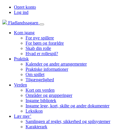
Opret konto
Log ind
Fladlandssagaen
Kom igang
For nye spillere
For børn og forældre
Skab din rolle
Hvad er rollespil?
Praktisk
Kalender og andre arrangementer
Praktiske informationer
Om spillet
Tilgængelighed
Verden
Kort om verden
Områder og grupperinger
Ingame bibliotek
Ingame lege, kort, skilte og andre dokumenter
Leksikon
Lær mer’
Samlingen af regler, sikkerhed og spilsystemer
Karakterark