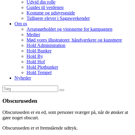
Udvid din rolle
Guides til verdenen
Kostume og udstyrsguide
Tidligere elever i Sagaweekender
Om os
Arrangørholdet og visionerne for kampagnen
Medier
Mød vores illustratorer, håndværkere og kunstnere
Hold Administration
Hold Bunker
Hold By
Hold Hof
Hold Plotbunker
Hold Tempel
Nyheder
Obscuruseden
Obscuruseden er en ed, som personer sværger på, når de ønsker at
gøre noget obscurt.
Obscuruseden er et fremstående udtryk.