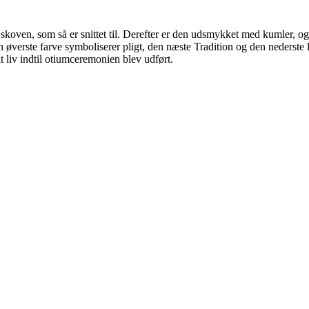
 skoven, som så er snittet til. Derefter er den udsmykket med kumler, og 
 øverste farve symboliserer pligt, den næste Tradition og den nederste l
liv indtil otiumceremonien blev udført.