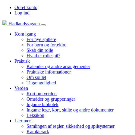
Opret konto
Log ind
Fladlandssagaen
Kom igang
For nye spillere
For børn og forældre
Skab din rolle
Hvad er rollespil?
Praktisk
Kalender og andre arrangementer
Praktiske informationer
Om spillet
Tilgængelighed
Verden
Kort om verden
Områder og grupperinger
Ingame bibliotek
Ingame lege, kort, skilte og andre dokumenter
Leksikon
Lær mer’
Samlingen af regler, sikkerhed og spilsystemer
Karakterark