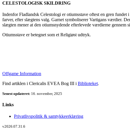
CELESTOLOGISK SKILDRING
Indenfor Fladlandsk Celestologi er otiumsstave oftest en gren fundet i
farver, efter slægtens valg. Garnet symboliserer Vartigans værdier. Den
slægten mener at den otiumsnydende efterlevede værdierne gennem sit 
Otiumsstave er betegnet som et Religiøst udtryk.
Offgame Information
Find artiklen i Clericalis EVEA Bog III i
Biblioteket
.
Senest opdateret:
16. november, 2025
Links
Privatlivspolitik & samtykkeerklæring
v2026.07.31.6