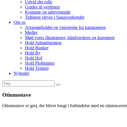
Udvid din rolle
Guides til verdenen
Kostume og udstyrsguide
Tidligere elever i Sagaweekender
Om os
Arrangørholdet og visionerne for kampagnen
Medier
Mød vores illustratorer, håndværkere og kunstnere
Hold Administration
Hold Bunker
Hold By
Hold Hof
Hold Plotbunker
Hold Tempel
Nyheder
Otiumsstave
Otiumsstave er grej, der bliver brugt i forbindelse med en otiumscere