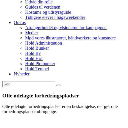
Udvid din rolle
Guides til verdenen
Kostume og udstyrsguide
Tidligere elever i Sagaweekender
Om os
Arrangørholdet og visionerne for kampagnen
Medier
Mød vores illustratorer, håndværkere og kunstnere
Hold Administration
Hold Bunker
Hold By
Hold Hof
Hold Plotbunker
Hold Tempel
Nyheder
Otte ødelagte forbedringspladser
Otte ødelagte forbedringspladser er en beskadigelse, der gør otte
forbedringspladser ubrugelige.