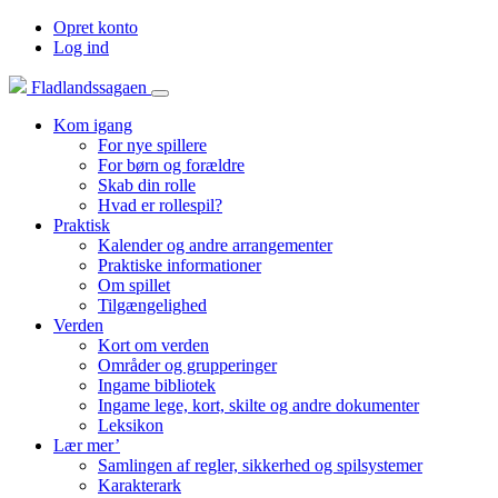
Opret konto
Log ind
Fladlandssagaen
Kom igang
For nye spillere
For børn og forældre
Skab din rolle
Hvad er rollespil?
Praktisk
Kalender og andre arrangementer
Praktiske informationer
Om spillet
Tilgængelighed
Verden
Kort om verden
Områder og grupperinger
Ingame bibliotek
Ingame lege, kort, skilte og andre dokumenter
Leksikon
Lær mer’
Samlingen af regler, sikkerhed og spilsystemer
Karakterark