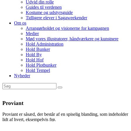
Udvid din rolle
Guides til verdenen
Kostume og udstyrsguide
Tidligere elever i Sagaweekender
Om os
Arrangørholdet og visionerne for kampagnen
Medier
Mød vores illustratorer, håndværkere og kunstnere
Hold Administration
Hold Bunker
Hold By
Hold Hof
Hold Plotbunker
Hold Tempel
Nyheder
Proviant
Proviant er såsæd, der består af en spiselig blanding, som indeholder
lidt af hvert, eksempelvis frø.