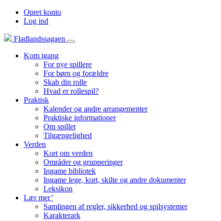
Opret konto
Log ind
Fladlandssagaen
Kom igang
For nye spillere
For børn og forældre
Skab din rolle
Hvad er rollespil?
Praktisk
Kalender og andre arrangementer
Praktiske informationer
Om spillet
Tilgængelighed
Verden
Kort om verden
Områder og grupperinger
Ingame bibliotek
Ingame lege, kort, skilte og andre dokumenter
Leksikon
Lær mer’
Samlingen af regler, sikkerhed og spilsystemer
Karakterark