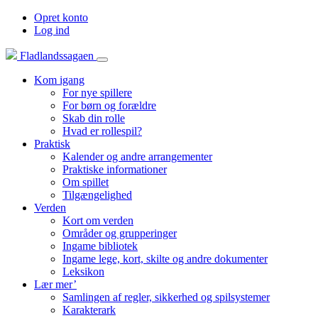
Opret konto
Log ind
Fladlandssagaen
Kom igang
For nye spillere
For børn og forældre
Skab din rolle
Hvad er rollespil?
Praktisk
Kalender og andre arrangementer
Praktiske informationer
Om spillet
Tilgængelighed
Verden
Kort om verden
Områder og grupperinger
Ingame bibliotek
Ingame lege, kort, skilte og andre dokumenter
Leksikon
Lær mer’
Samlingen af regler, sikkerhed og spilsystemer
Karakterark