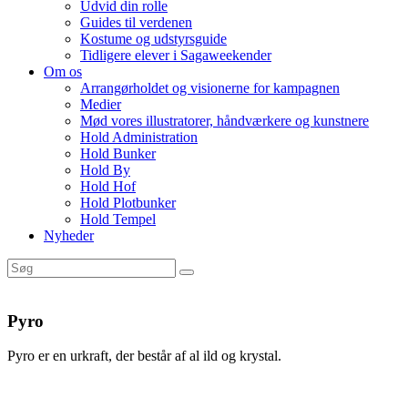
Udvid din rolle
Guides til verdenen
Kostume og udstyrsguide
Tidligere elever i Sagaweekender
Om os
Arrangørholdet og visionerne for kampagnen
Medier
Mød vores illustratorer, håndværkere og kunstnere
Hold Administration
Hold Bunker
Hold By
Hold Hof
Hold Plotbunker
Hold Tempel
Nyheder
Pyro
Pyro er en urkraft, der består af al ild og krystal.