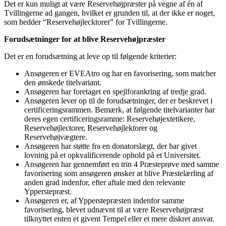
Det er kun muligt at være Reservehøjpræster på vegne af én af
Tvillingerne ad gangen, hvilket er grunden til, at der ikke er noget,
som hedder “Reservehøjlecktorer” for Tvillingerne.
Forudsætninger for at blive Reservehøjpræster
Det er en forudsætning at leve op til følgende kriterier:
Ansøgeren er EVEAtro og har en favorisering, som matcher
den ønskede titelvariant.
Ansøgeren har foretaget en spejlforankring af tredje grad.
Ansøgeren lever op til de forudsætninger, der er beskrevet i
certificeringsrammen. Bemærk, at følgende titelvarianter har
deres egen certificeringsramme: Reservehøjextetikere,
Reservehøjlectorer, Reservehøjlektorer og
Reservehøjvægtere.
Ansøgeren har støtte fra en donatorslægt, der har givet
lovning på et opkvalificerende ophold på et Universitet.
Ansøgeren har gennemført en trin 4 Præsteprøve med samme
favorisering som ansøgeren ønsker at blive Præstelærling af
anden grad indenfor, efter aftale med den relevante
Ypperstepræst.
Ansøgeren er, af Ypperstepræsten indenfor samme
favorisering, blevet udnævnt til at være Reservehøjpræst
tilknyttet enten et givent Tempel eller et mere diskret ansvar.