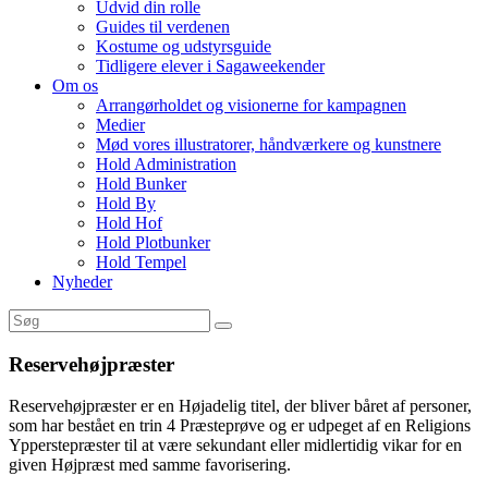
Udvid din rolle
Guides til verdenen
Kostume og udstyrsguide
Tidligere elever i Sagaweekender
Om os
Arrangørholdet og visionerne for kampagnen
Medier
Mød vores illustratorer, håndværkere og kunstnere
Hold Administration
Hold Bunker
Hold By
Hold Hof
Hold Plotbunker
Hold Tempel
Nyheder
Reservehøjpræster
Reservehøjpræster er en Højadelig titel, der bliver båret af personer,
som har bestået en trin 4 Præsteprøve og er udpeget af en Religions
Ypperstepræster til at være sekundant eller midlertidig vikar for en
given Højpræst med samme favorisering.