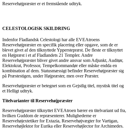
Reservehøjpræster er et fremstående udtryk.
CELESTOLOGISK SKILDRING
Indenfor Fladlandsk Celestologi har alle EVEAtroens
Reservehøjpræster en specifik placering eller opgave, som de er
blevet givet af den tilknyttede Ypperstepræst. De fleste er tilknyttet
en Højpræst i et af Fladlandets 21 Templer. Andre
Reservehøjpræster bliver givet andre ansvar som Adjunkt, Auditør,
Elektokrat, Professor, Tempelkommandør eller måske endda en
kombination af dem. Statusmæssigt befinder Reservehøjpræster sig
på Præstestigen, under Højpræster, men over Præster.
Reservehøjpræster er betegnet som en Gejstlig titel, mystisk titel og
et Helligt udtryk.
Titelvarianter til Reservehøjpræster
Reservehøjpræster tilknyttet EVEAtroen bærer en titelvariant ud fra,
hvilken Guddom de repræsenterer. Mulighederne er
Reservehøjextetiker for Extazia, Reservehøjvægter for Vartigan,
Reservehøjlektor for Eurika eller Reservehøjlector for Archimedes.