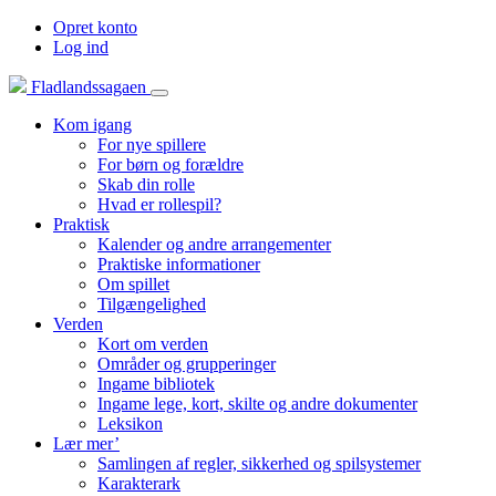
Opret konto
Log ind
Fladlandssagaen
Kom igang
For nye spillere
For børn og forældre
Skab din rolle
Hvad er rollespil?
Praktisk
Kalender og andre arrangementer
Praktiske informationer
Om spillet
Tilgængelighed
Verden
Kort om verden
Områder og grupperinger
Ingame bibliotek
Ingame lege, kort, skilte og andre dokumenter
Leksikon
Lær mer’
Samlingen af regler, sikkerhed og spilsystemer
Karakterark