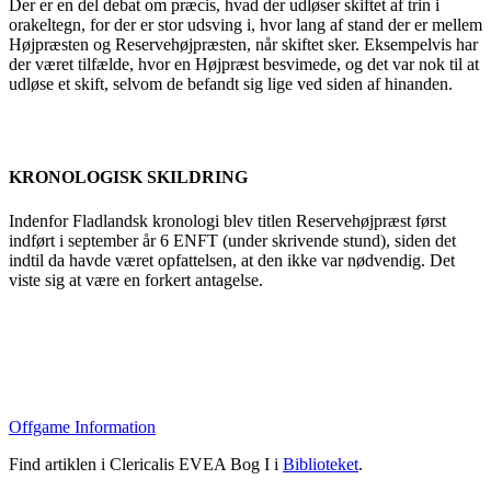
Der er en del debat om præcis, hvad der udløser skiftet af trin i
orakeltegn, for der er stor udsving i, hvor lang af stand der er mellem
Højpræsten og Reservehøjpræsten, når skiftet sker. Eksempelvis har
der været tilfælde, hvor en Højpræst besvimede, og det var nok til at
udløse et skift, selvom de befandt sig lige ved siden af hinanden.
KRONOLOGISK SKILDRING
Indenfor Fladlandsk kronologi blev titlen Reservehøjpræst først
indført i september år 6 ENFT (under skrivende stund), siden det
indtil da havde været opfattelsen, at den ikke var nødvendig. Det
viste sig at være en forkert antagelse.
Offgame Information
Find artiklen i Clericalis EVEA Bog I i
Biblioteket
.