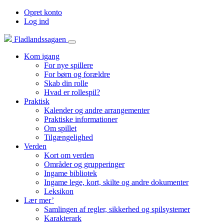
Opret konto
Log ind
Fladlandssagaen
Kom igang
For nye spillere
For børn og forældre
Skab din rolle
Hvad er rollespil?
Praktisk
Kalender og andre arrangementer
Praktiske informationer
Om spillet
Tilgængelighed
Verden
Kort om verden
Områder og grupperinger
Ingame bibliotek
Ingame lege, kort, skilte og andre dokumenter
Leksikon
Lær mer’
Samlingen af regler, sikkerhed og spilsystemer
Karakterark