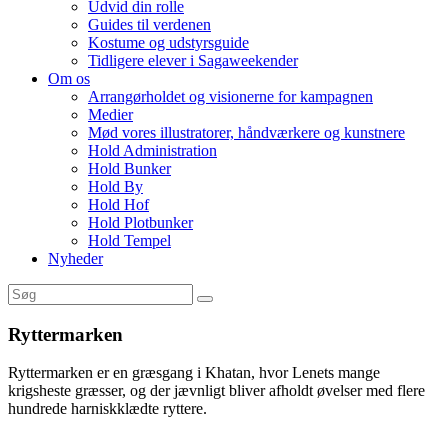
Udvid din rolle
Guides til verdenen
Kostume og udstyrsguide
Tidligere elever i Sagaweekender
Om os
Arrangørholdet og visionerne for kampagnen
Medier
Mød vores illustratorer, håndværkere og kunstnere
Hold Administration
Hold Bunker
Hold By
Hold Hof
Hold Plotbunker
Hold Tempel
Nyheder
Ryttermarken
Ryttermarken er en græsgang i Khatan, hvor Lenets mange
krigsheste græsser, og der jævnligt bliver afholdt øvelser med flere
hundrede harniskklædte ryttere.