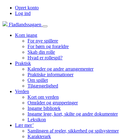
Opret konto
Log ind
Fladlandssagaen
Kom igang
For nye spillere
For børn og forældre
Skab din rolle
Hvad er rollespil?
Praktisk
Kalender og andre arrangementer
Praktiske informationer
Om spillet
Tilgængelighed
Verden
Kort om verden
Områder og grupperinger
Ingame bibliotek
Ingame lege, kort, skilte og andre dokumenter
Leksikon
Lær mer’
Samlingen af regler, sikkerhed og spilsystemer
Karakterark