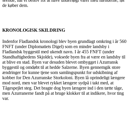
seende, har et behov for at have undersøgt varer med hænderne, før
de køber dem.
KRONOLOGISK SKILDRING
Indenfor Fladlandsk kronologi blev byen grundlagt omkring i år 560
FNFT (under Diplomatiets Digel) som en mindre landsby i
Fladlandsk byggestil med ukendt navn. I år 455 FNFT (under
Standhaftighedens Skjolde), voksede byen fra at være en landsby til
at blive en stad. Byen var desuden blevet ombygget i Azurransk
byggestil og omdøbt til at hedde Salzerne. Byen gennemgik store
ændringer for kunne tjene som samlingspunkt for udskibning af
kobber for Den Azurranske Storkoloni. Byen lå oprindeligt længere
mod nord, men var blevet rykket længere sydpå i takt med, at
Tågespejlet steg. Det bragte dog byen længere ind i den tætte tåge,
men Azurranerne fandt på at bruge klokker til at indikere, hvor ting
var.