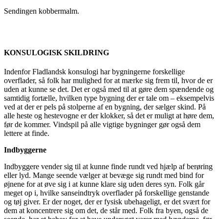
Sendingen kobbermalm.
KONSULOGISK SKILDRING
Indenfor Fladlandsk konsulogi har bygningerne forskellige
overflader, så folk har mulighed for at mærke sig frem til, hvor de er
uden at kunne se det. Det er også med til at gøre dem spændende og
samtidig fortælle, hvilken type bygning der er tale om – eksempelvis
ved at der er pels på stolperne af en bygning, der sælger skind. På
alle heste og hestevogne er der klokker, så det er muligt at høre dem,
før de kommer. Vindspil på alle vigtige bygninger gør også dem
lettere at finde.
Indbyggerne
Indbyggere vender sig til at kunne finde rundt ved hjælp af berøring
eller lyd. Mange seende vælger at bevæge sig rundt med bind for
øjnene for at øve sig i at kunne klare sig uden deres syn. Folk går
meget op i, hvilke sanseindtryk overflader på forskellige genstande
og tøj giver. Er der noget, der er fysisk ubehageligt, er det svært for
dem at koncentrere sig om det, de står med. Folk fra byen, også de