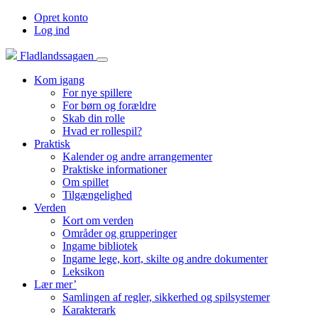
Opret konto
Log ind
Fladlandssagaen
Kom igang
For nye spillere
For børn og forældre
Skab din rolle
Hvad er rollespil?
Praktisk
Kalender og andre arrangementer
Praktiske informationer
Om spillet
Tilgængelighed
Verden
Kort om verden
Områder og grupperinger
Ingame bibliotek
Ingame lege, kort, skilte og andre dokumenter
Leksikon
Lær mer’
Samlingen af regler, sikkerhed og spilsystemer
Karakterark