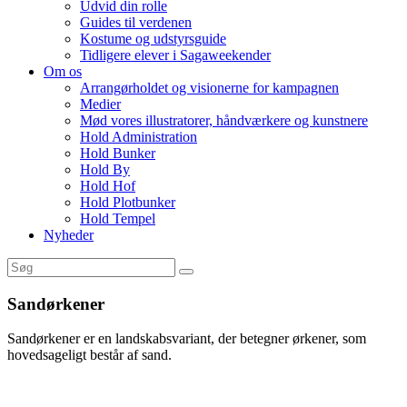
Udvid din rolle
Guides til verdenen
Kostume og udstyrsguide
Tidligere elever i Sagaweekender
Om os
Arrangørholdet og visionerne for kampagnen
Medier
Mød vores illustratorer, håndværkere og kunstnere
Hold Administration
Hold Bunker
Hold By
Hold Hof
Hold Plotbunker
Hold Tempel
Nyheder
Sandørkener
Sandørkener er en landskabsvariant, der betegner ørkener, som
hovedsageligt består af sand.