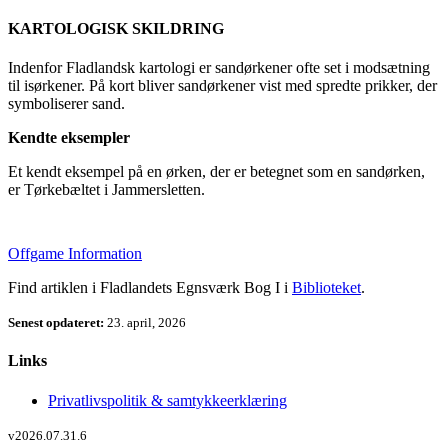
KARTOLOGISK SKILDRING
Indenfor Fladlandsk kartologi er sandørkener ofte set i modsætning
til isørkener. På kort bliver sandørkener vist med spredte prikker, der
symboliserer sand.
Kendte eksempler
Et kendt eksempel på en ørken, der er betegnet som en sandørken,
er Tørkebæltet i Jammersletten.
Offgame Information
Find artiklen i Fladlandets Egnsværk Bog I i
Biblioteket
.
Senest opdateret:
23. april, 2026
Links
Privatlivspolitik & samtykkeerklæring
v2026.07.31.6