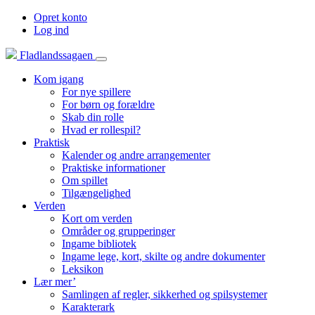
Opret konto
Log ind
Fladlandssagaen
Kom igang
For nye spillere
For børn og forældre
Skab din rolle
Hvad er rollespil?
Praktisk
Kalender og andre arrangementer
Praktiske informationer
Om spillet
Tilgængelighed
Verden
Kort om verden
Områder og grupperinger
Ingame bibliotek
Ingame lege, kort, skilte og andre dokumenter
Leksikon
Lær mer’
Samlingen af regler, sikkerhed og spilsystemer
Karakterark