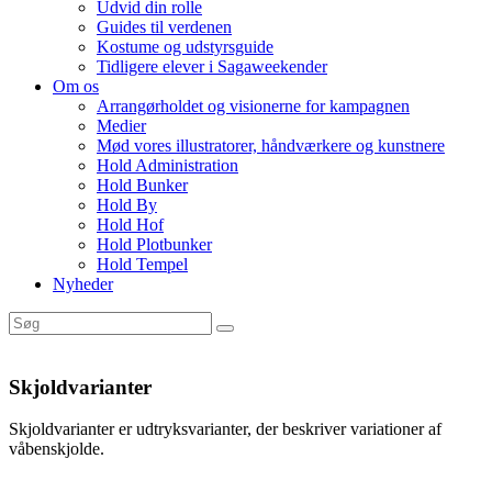
Udvid din rolle
Guides til verdenen
Kostume og udstyrsguide
Tidligere elever i Sagaweekender
Om os
Arrangørholdet og visionerne for kampagnen
Medier
Mød vores illustratorer, håndværkere og kunstnere
Hold Administration
Hold Bunker
Hold By
Hold Hof
Hold Plotbunker
Hold Tempel
Nyheder
Skjoldvarianter
Skjoldvarianter er udtryksvarianter, der beskriver variationer af
våbenskjolde.