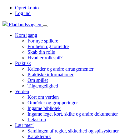
Opret konto
Log ind
Fladlandssagaen
Kom igang
For nye spillere
For børn og forældre
Skab din rolle
Hvad er rollespil?
Praktisk
Kalender og andre arrangementer
Praktiske informationer
Om spillet
Tilgængelighed
Verden
Kort om verden
Områder og grupperinger
Ingame bibliotek
Ingame lege, kort, skilte og andre dokumenter
Leksikon
Lær mer’
Samlingen af regler, sikkerhed og spilsystemer
Karakterark