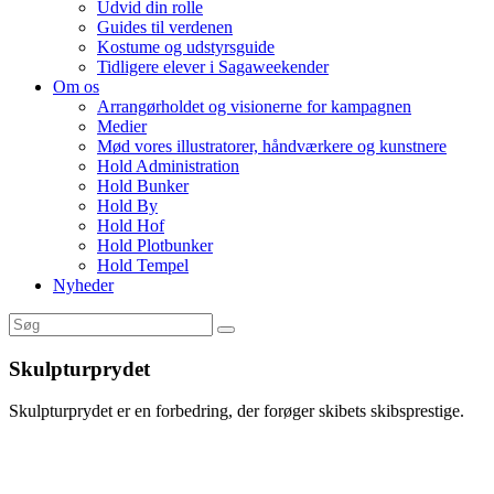
Udvid din rolle
Guides til verdenen
Kostume og udstyrsguide
Tidligere elever i Sagaweekender
Om os
Arrangørholdet og visionerne for kampagnen
Medier
Mød vores illustratorer, håndværkere og kunstnere
Hold Administration
Hold Bunker
Hold By
Hold Hof
Hold Plotbunker
Hold Tempel
Nyheder
Skulpturprydet
Skulpturprydet er en forbedring, der forøger skibets skibsprestige.