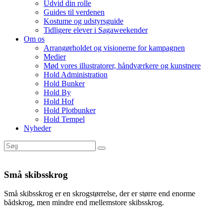
Udvid din rolle
Guides til verdenen
Kostume og udstyrsguide
Tidligere elever i Sagaweekender
Om os
Arrangørholdet og visionerne for kampagnen
Medier
Mød vores illustratorer, håndværkere og kunstnere
Hold Administration
Hold Bunker
Hold By
Hold Hof
Hold Plotbunker
Hold Tempel
Nyheder
Små skibsskrog
Små skibsskrog er en skrogstørrelse, der er større end enorme
bådskrog, men mindre end mellemstore skibsskrog.