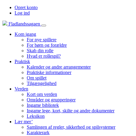
Opret konto
Log ind
Fladlandssagaen
Kom igang
For nye spillere
For børn og forældre
Skab din rolle
Hvad er rollespil?
Praktisk
Kalender og andre arrangementer
Praktiske informationer
Om spillet
Tilgængelighed
Verden
Kort om verden
Områder og grupperinger
Ingame bibliotek
Ingame lege, kort, skilte og andre dokumenter
Leksikon
Lær mer’
Samlingen af regler, sikkerhed og spilsystemer
Karakterark