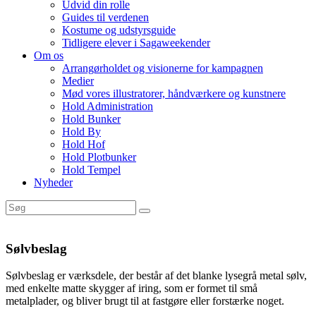
Udvid din rolle
Guides til verdenen
Kostume og udstyrsguide
Tidligere elever i Sagaweekender
Om os
Arrangørholdet og visionerne for kampagnen
Medier
Mød vores illustratorer, håndværkere og kunstnere
Hold Administration
Hold Bunker
Hold By
Hold Hof
Hold Plotbunker
Hold Tempel
Nyheder
Sølvbeslag
Sølvbeslag er værksdele, der består af det blanke lysegrå metal sølv,
med enkelte matte skygger af iring, som er formet til små
metalplader, og bliver brugt til at fastgøre eller forstærke noget.