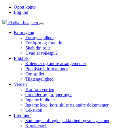
Opret konto
Log ind
Fladlandssagaen
Kom igang
For nye spillere
For børn og forældre
Skab din rolle
Hvad er rollespil?
Praktisk
Kalender og andre arrangementer
Praktiske informationer
Om spillet
Tilgængelighed
Verden
Kort om verden
Områder og grupperinger
Ingame bibliotek
Ingame lege, kort, skilte og andre dokumenter
Leksikon
Lær mer’
Samlingen af regler, sikkerhed og spilsystemer
Karakterark