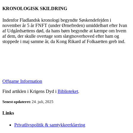
KRONOLOGISK SKILDRING
Indenfor Fladlandsk kronologi begyndte Søskendefejden i
november år 5 år FNFT (under Ørnefreden) umiddelbart efter Ivan
af Udgårdsættens død, da hans børn begyndte at kæmpe om hvem
af dem, der skulle overtage som slægtsoverhoved efter ham og
stoppede i maj samme år, da Kong Rikard af Folkaætten greb ind.
Offgame Information
Find artiklen i Krigens Dyd i
Biblioteket
.
Senest opdateret:
24. juli, 2025
Links
Privatlivspolitik & samtykkeerklæring