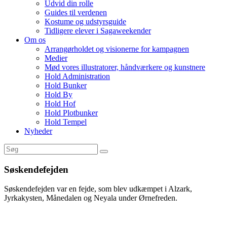
Udvid din rolle
Guides til verdenen
Kostume og udstyrsguide
Tidligere elever i Sagaweekender
Om os
Arrangørholdet og visionerne for kampagnen
Medier
Mød vores illustratorer, håndværkere og kunstnere
Hold Administration
Hold Bunker
Hold By
Hold Hof
Hold Plotbunker
Hold Tempel
Nyheder
Søskendefejden
Søskendefejden var en fejde, som blev udkæmpet i Alzark,
Jyrkakysten, Månedalen og Neyala under Ørnefreden.