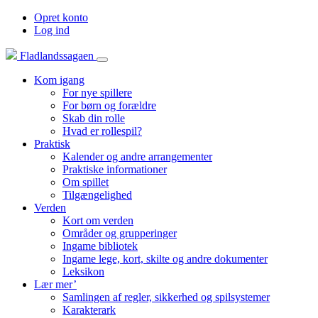
Opret konto
Log ind
Fladlandssagaen
Kom igang
For nye spillere
For børn og forældre
Skab din rolle
Hvad er rollespil?
Praktisk
Kalender og andre arrangementer
Praktiske informationer
Om spillet
Tilgængelighed
Verden
Kort om verden
Områder og grupperinger
Ingame bibliotek
Ingame lege, kort, skilte og andre dokumenter
Leksikon
Lær mer’
Samlingen af regler, sikkerhed og spilsystemer
Karakterark