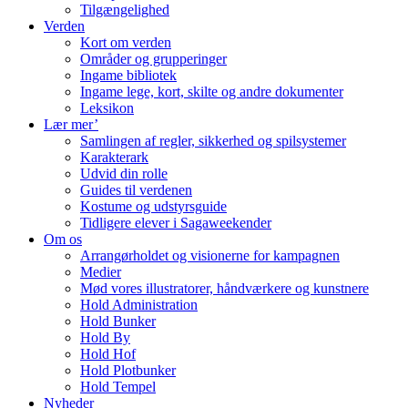
Tilgængelighed
Verden
Kort om verden
Områder og grupperinger
Ingame bibliotek
Ingame lege, kort, skilte og andre dokumenter
Leksikon
Lær mer’
Samlingen af regler, sikkerhed og spilsystemer
Karakterark
Udvid din rolle
Guides til verdenen
Kostume og udstyrsguide
Tidligere elever i Sagaweekender
Om os
Arrangørholdet og visionerne for kampagnen
Medier
Mød vores illustratorer, håndværkere og kunstnere
Hold Administration
Hold Bunker
Hold By
Hold Hof
Hold Plotbunker
Hold Tempel
Nyheder