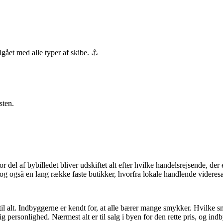
lgået med alle typer af skibe. ⚓
sten.
del af bybilledet bliver udskiftet alt efter hvilke handelsrejsende, der e
dog også en lang række faste butikker, hvorfra lokale handlende videresæl
 til alt. Indbyggerne er kendt for, at alle bærer mange smykker. Hvilk
 personlighed. Nærmest alt er til salg i byen for den rette pris, og indb