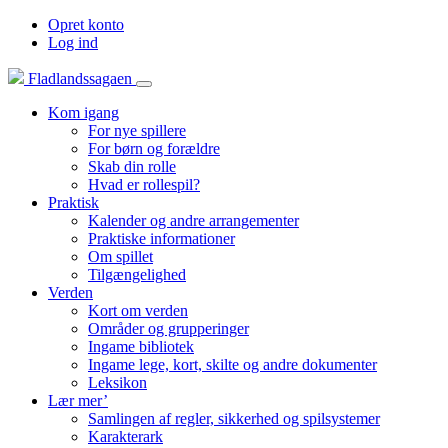
Opret konto
Log ind
Fladlandssagaen
Kom igang
For nye spillere
For børn og forældre
Skab din rolle
Hvad er rollespil?
Praktisk
Kalender og andre arrangementer
Praktiske informationer
Om spillet
Tilgængelighed
Verden
Kort om verden
Områder og grupperinger
Ingame bibliotek
Ingame lege, kort, skilte og andre dokumenter
Leksikon
Lær mer’
Samlingen af regler, sikkerhed og spilsystemer
Karakterark