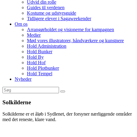
Udvid din rolle
Guides til verdenen
Kostume og udstyrsguide
Tidligere elever i Sagaweekender
Om os
Arrangørholdet og visionerne for kampagnen
Medier
Mød vores illustratorer, håndværkere og kunstnere
Hold Administration
Hold Bunker
Hold By
Hold Hof
Hold Plotbunker
Hold Tempel
Nyheder
Solkilderne
Solkilderne er et åløb i Sydlenet, der forsyner nærliggende områder
med det reneste, klare vand.