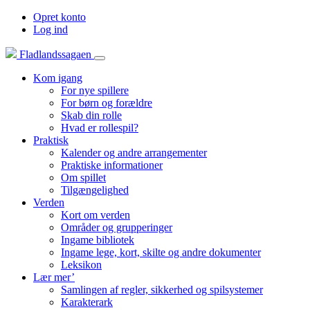
Opret konto
Log ind
Fladlandssagaen
Kom igang
For nye spillere
For børn og forældre
Skab din rolle
Hvad er rollespil?
Praktisk
Kalender og andre arrangementer
Praktiske informationer
Om spillet
Tilgængelighed
Verden
Kort om verden
Områder og grupperinger
Ingame bibliotek
Ingame lege, kort, skilte og andre dokumenter
Leksikon
Lær mer’
Samlingen af regler, sikkerhed og spilsystemer
Karakterark