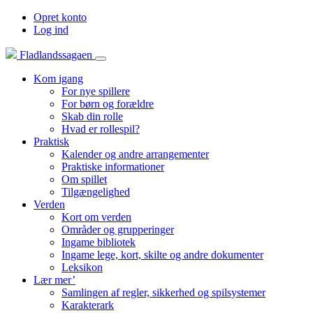
Opret konto
Log ind
Fladlandssagaen
Kom igang
For nye spillere
For børn og forældre
Skab din rolle
Hvad er rollespil?
Praktisk
Kalender og andre arrangementer
Praktiske informationer
Om spillet
Tilgængelighed
Verden
Kort om verden
Områder og grupperinger
Ingame bibliotek
Ingame lege, kort, skilte og andre dokumenter
Leksikon
Lær mer’
Samlingen af regler, sikkerhed og spilsystemer
Karakterark