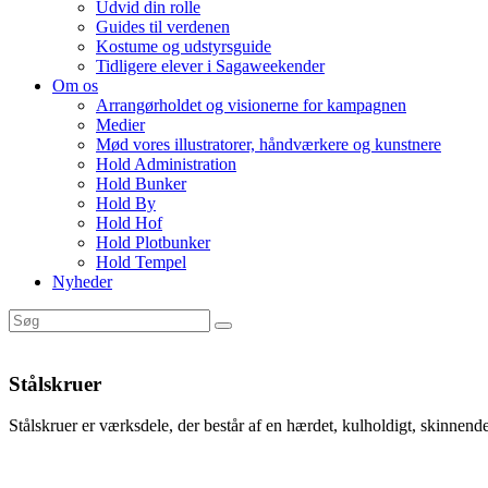
Udvid din rolle
Guides til verdenen
Kostume og udstyrsguide
Tidligere elever i Sagaweekender
Om os
Arrangørholdet og visionerne for kampagnen
Medier
Mød vores illustratorer, håndværkere og kunstnere
Hold Administration
Hold Bunker
Hold By
Hold Hof
Hold Plotbunker
Hold Tempel
Nyheder
Stålskruer
Stålskruer er værksdele, der består af en hærdet, kulholdigt, skinnende