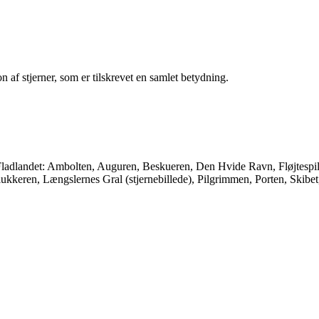
on af stjerner, som er tilskrevet en samlet betydning.
er Fladlandet: Ambolten, Auguren, Beskueren, Den Hvide Ravn, Fløjtesp
lukkeren, Længslernes Gral (stjernebillede), Pilgrimmen, Porten, Skibe