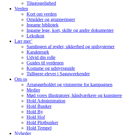
Tilgængelighed
Verden
Kort om verden
Områder og grupperinger
Ingame bibliotek
Ingame lege, kort, skilte og andre dokumenter
Leksikon
Lær mer’
Samlingen af regler, sikkerhed og spilsystemer
Karakterark
Udvid din rolle
Guides til verdenen
Kostume og udstyrsguide
Tidligere elever i Sagaweekender
Om os
Arrangørholdet og visionerne for kampagnen
Medier
Mød vores illustratorer, håndværkere og kunstnere
Hold Administration
Hold Bunker
Hold By
Hold Hof
Hold Plotbunker
Hold Tempel
Nyheder