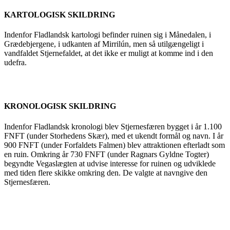
KARTOLOGISK SKILDRING
Indenfor Fladlandsk kartologi befinder ruinen sig i Månedalen, i
Grædebjergene, i udkanten af Mirrilún, men så utilgængeligt i
vandfaldet Stjernefaldet, at det ikke er muligt at komme ind i den
udefra.
KRONOLOGISK SKILDRING
Indenfor Fladlandsk kronologi blev Stjernesfæren bygget i år 1.100
FNFT (under Storhedens Skær), med et ukendt formål og navn. I år
900 FNFT (under Forfaldets Falmen) blev attraktionen efterladt som
en ruin. Omkring år 730 FNFT (under Ragnars Gyldne Togter)
begyndte Vegaslægten at udvise interesse for ruinen og udviklede
med tiden flere skikke omkring den. De valgte at navngive den
Stjernesfæren.