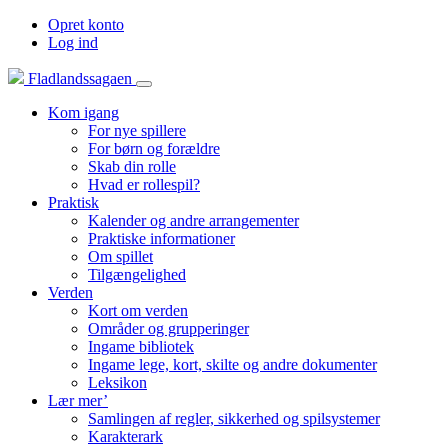
Opret konto
Log ind
Fladlandssagaen
Kom igang
For nye spillere
For børn og forældre
Skab din rolle
Hvad er rollespil?
Praktisk
Kalender og andre arrangementer
Praktiske informationer
Om spillet
Tilgængelighed
Verden
Kort om verden
Områder og grupperinger
Ingame bibliotek
Ingame lege, kort, skilte og andre dokumenter
Leksikon
Lær mer’
Samlingen af regler, sikkerhed og spilsystemer
Karakterark