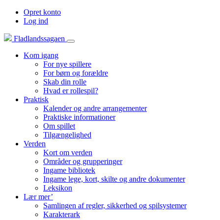
Opret konto
Log ind
Fladlandssagaen
Kom igang
For nye spillere
For børn og forældre
Skab din rolle
Hvad er rollespil?
Praktisk
Kalender og andre arrangementer
Praktiske informationer
Om spillet
Tilgængelighed
Verden
Kort om verden
Områder og grupperinger
Ingame bibliotek
Ingame lege, kort, skilte og andre dokumenter
Leksikon
Lær mer’
Samlingen af regler, sikkerhed og spilsystemer
Karakterark