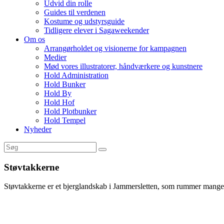
Udvid din rolle
Guides til verdenen
Kostume og udstyrsguide
Tidligere elever i Sagaweekender
Om os
Arrangørholdet og visionerne for kampagnen
Medier
Mød vores illustratorer, håndværkere og kunstnere
Hold Administration
Hold Bunker
Hold By
Hold Hof
Hold Plotbunker
Hold Tempel
Nyheder
Støvtakkerne
Støvtakkerne er et bjerglandskab i Jammersletten, som rummer mange 