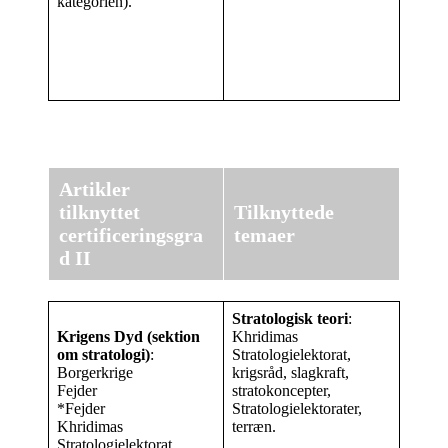
kategorien).
Artikler
tilknyttet
Tilknyttede
certificeringsgra
temaer
d II
Stratologisk teori
:
Krigens Dyd
(sektion
Khridimas
om stratologi)
:
Stratologielektorat,
Borgerkrige
krigsråd, slagkraft,
Fejder
stratokoncepter,
*Fejder
Stratologielektorater,
Khridimas
terræn.
Stratologielektorat