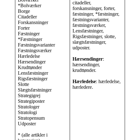
citadeller,
*Bolværker
forskansninger, forter,
Borge
fæstninger, *fæstninger,
Citadeller
fæstningsvarianter,
Forskansninger
fæstningsværker,
Forter
Lensfæstninger,
Fæstninger
Rigsfæstninger, slotte,
*Fæstninger
slægtsfæstninger,
Fæstningsvarianter
udposter.
Fæstningsværker
Hærledelse
Hærsendinger
:
Hærsendinger
hærsendinger,
Krudttønder
krudttønder.
Lensfæstninger
Rigsfæstninger
Hærledelse
: hærledelse,
Slotte
hærledere.
Slægtsfæstninger
Strategigrej
Strategiposter
Stratologer
Stratologi
Stratopensum
Udposter
* (alle artikler i