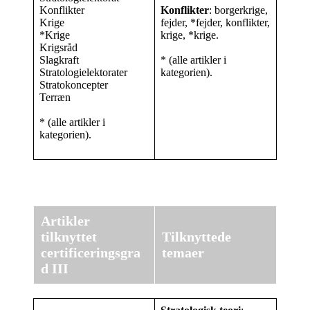
Konflikter
Konflikter
: borgerkrige,
Krige
fejder, *fejder, konflikter,
*Krige
krige, *krige.
Krigsråd
Slagkraft
* (alle artikler i
Stratologielektorater
kategorien).
Stratokoncepter
Terræn
* (alle artikler i
kategorien).
Artikler
tilknyttet
Tilknyttede
certificeringsgra
temaer
d III