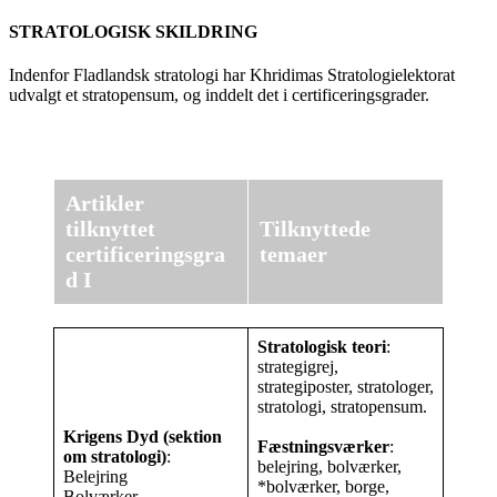
STRATOLOGISK SKILDRING
Indenfor Fladlandsk stratologi har Khridimas Stratologielektorat
udvalgt et stratopensum, og inddelt det i certificeringsgrader.
Artikler
tilknyttet
Tilknyttede
certificeringsgra
temaer
d I
Stratologisk teori
:
strategigrej,
strategiposter, stratologer,
stratologi, stratopensum.
Krigens Dyd
(sektion
Fæstningsværker
:
om stratologi)
:
belejring, bolværker,
Belejring
*bolværker, borge,
Bolværker