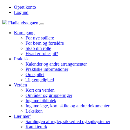
Opret konto
Log ind
Fladlandssagaen
Kom igang
For nye spillere
For børn og forældre
Skab din rolle
Hvad er rollespil?
Praktisk
Kalender og andre arrangementer
Praktiske informationer
Om spillet
Tilgængelighed
Verden
Kort om verden
Områder og grupperinger
Ingame bibliotek
Ingame lege, kort, skilte og andre dokumenter
Leksikon
Lær mer’
Samlingen af regler, sikkerhed og spilsystemer
Karakterark