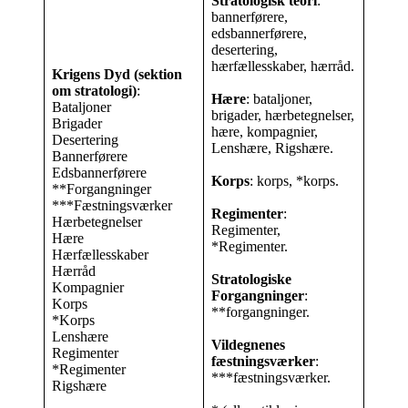
Stratologisk teori
:
bannerførere,
edsbannerførere,
desertering,
hærfællesskaber, hærråd.
Krigens Dyd
(sektion
om stratologi)
:
Hære
: bataljoner,
Bataljoner
brigader, hærbetegnelser,
Brigader
hære, kompagnier,
Desertering
Lenshære, Rigshære.
Bannerførere
Edsbannerførere
Korps
: korps, *korps.
**Forgangninger
***Fæstningsværker
Regimenter
:
Hærbetegnelser
Regimenter,
Hære
*Regimenter.
Hærfællesskaber
Hærråd
Stratologiske
Kompagnier
Forgangninger
:
Korps
**forgangninger.
*Korps
Lenshære
Vildegnenes
Regimenter
fæstningsværker
:
*Regimenter
***fæstningsværker.
Rigshære