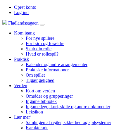
Opret konto
Log ind
Fladlandssagaen
Kom igang
For nye spillere
For børn og forældre
Skab din rolle
Hvad er rollespil?
Praktisk
Kalender og andre arrangementer
Praktiske informationer
Om spillet
Tilgængelighed
Verden
Kort om verden
Områder og grupperinger
Ingame bibliotek
Ingame lege, kort, skilte og andre dokumenter
Leksikon
Lær mer’
Samlingen af regler, sikkerhed og spilsystemer
Karakterark