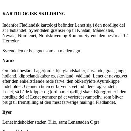
KARTOLOGISK SKILDRING
Indenfor Fladlandsk kartologi befinder Lenet sig i den nordlige del
af Fladlandet. Syrendalen grænser op til Khatan, Månedalen,
Neyala, Nordlenet, Nordskoven og Romun. Syrendalen består af 12
Herreder.
Syrendalen er betegnet som en mellemegn.
Natur
Området består af agerjorde, bjerglandskaber, farvande, græsgange,
højland, klippelandskaber og skovland, vådland. Lenet er navngivet
efter den enkeltstående røde farve, den okkerfyldte Ayuruklippe
indeholder. Gennem tiden er farven sivet ind i leret og sandet i
Lenet, så både klipper og jord har et rødligt skær. Bjerggrotter i den
nordlige del af Lenet gemmer på et varieret svampeliv, som bliver
brugt til fremstilling af den mest farverige maling i Fladlandet.
Byer
Lenet indeholder staden Tilio, samt Lensstaden Ogra.