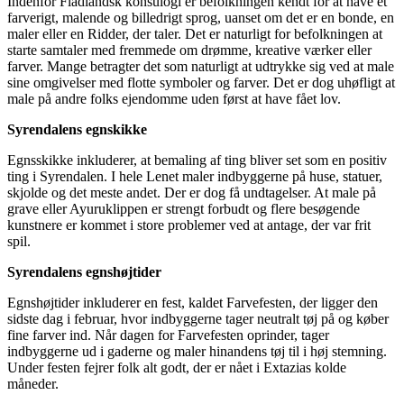
Indenfor Fladlandsk konsulogi er befolkningen kendt for at have et
farverigt, malende og billedrigt sprog, uanset om det er en bonde, en
maler eller en Ridder, der taler. Det er naturligt for befolkningen at
starte samtaler med fremmede om drømme, kreative værker eller
farver. Mange betragter det som naturligt at udtrykke sig ved at male
sine omgivelser med flotte symboler og farver. Det er dog uhøfligt at
male på andre folks ejendomme uden først at have fået lov.
Syrendalens egnskikke
Egnsskikke inkluderer, at bemaling af ting bliver set som en positiv
ting i Syrendalen. I hele Lenet maler indbyggerne på huse, statuer,
skjolde og det meste andet. Der er dog få undtagelser. At male på
grave eller Ayuruklippen er strengt forbudt og flere besøgende
kunstnere er kommet i store problemer ved at antage, der var frit
spil.
Syrendalens egnshøjtider
Egnshøjtider inkluderer en fest, kaldet Farvefesten, der ligger den
sidste dag i februar, hvor indbyggerne tager neutralt tøj på og køber
fine farver ind. Når dagen for Farvefesten oprinder, tager
indbyggerne ud i gaderne og maler hinandens tøj til i høj stemning.
Under festen fejrer folk alt godt, der er nået i Extazias kolde
måneder.