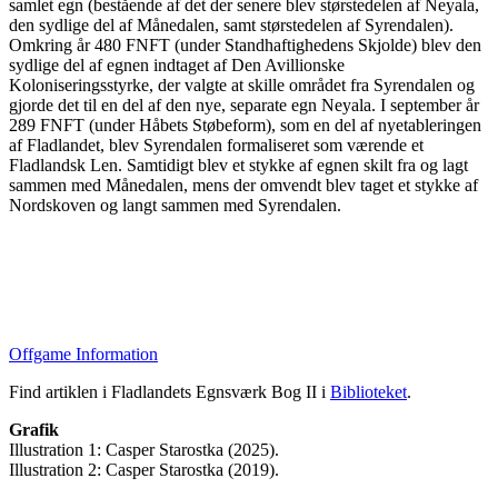
samlet egn (bestående af det der senere blev størstedelen af Neyala,
den sydlige del af Månedalen, samt størstedelen af Syrendalen).
Omkring år 480 FNFT (under Standhaftighedens Skjolde) blev den
sydlige del af egnen indtaget af Den Avillionske
Koloniseringsstyrke, der valgte at skille området fra Syrendalen og
gjorde det til en del af den nye, separate egn Neyala. I september år
289 FNFT (under Håbets Støbeform), som en del af nyetableringen
af Fladlandet, blev Syrendalen formaliseret som værende et
Fladlandsk Len. Samtidigt blev et stykke af egnen skilt fra og lagt
sammen med Månedalen, mens der omvendt blev taget et stykke af
Nordskoven og langt sammen med Syrendalen.
Offgame Information
Find artiklen i Fladlandets Egnsværk Bog II i
Biblioteket
.
Grafik
Illustration 1: Casper Starostka (2025).
Illustration 2: Casper Starostka (2019).