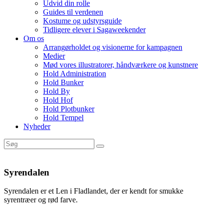
Udvid din rolle
Guides til verdenen
Kostume og udstyrsguide
Tidligere elever i Sagaweekender
Om os
Arrangørholdet og visionerne for kampagnen
Medier
Mød vores illustratorer, håndværkere og kunstnere
Hold Administration
Hold Bunker
Hold By
Hold Hof
Hold Plotbunker
Hold Tempel
Nyheder
Syrendalen
Syrendalen er et Len i Fladlandet, der er kendt for smukke
syrentræer og rød farve.