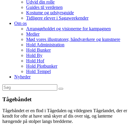
Udvid din rolle
Guides til verdenen
Kostume og udstyrsguide
Tidligere elever i Sagaweekender
Om os
Arrangørholdet og visionerne for kampagnen
Medier
Mød vores illustratorer, håndværkere og kunstnere
Hold Administration
Hold Bunker
Hold By
Hold Hof
Hold Plotbunker
Hold Tempel
Nyheder
Tågebåndet
Tågebåndet er en flod i Tågedalen og vildegnen Tågelandet, der er
kendt for ofte at have små skyer af dis over sig, og lanterne
hængende på stolper langs bredderne.