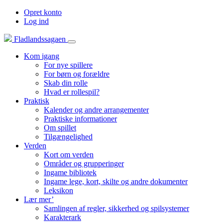
Opret konto
Log ind
Fladlandssagaen
Kom igang
For nye spillere
For børn og forældre
Skab din rolle
Hvad er rollespil?
Praktisk
Kalender og andre arrangementer
Praktiske informationer
Om spillet
Tilgængelighed
Verden
Kort om verden
Områder og grupperinger
Ingame bibliotek
Ingame lege, kort, skilte og andre dokumenter
Leksikon
Lær mer’
Samlingen af regler, sikkerhed og spilsystemer
Karakterark