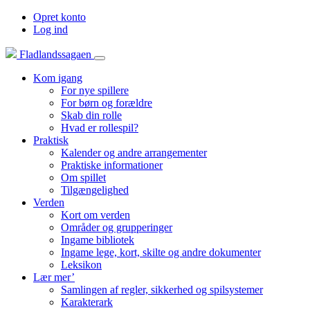
Opret konto
Log ind
Fladlandssagaen
Kom igang
For nye spillere
For børn og forældre
Skab din rolle
Hvad er rollespil?
Praktisk
Kalender og andre arrangementer
Praktiske informationer
Om spillet
Tilgængelighed
Verden
Kort om verden
Områder og grupperinger
Ingame bibliotek
Ingame lege, kort, skilte og andre dokumenter
Leksikon
Lær mer’
Samlingen af regler, sikkerhed og spilsystemer
Karakterark