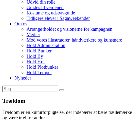
Udvid din rolle
Guides til verdenen
Kostume og udstyrsguide
Tidligere elever i Sagaweekender
Om os
Arrangørholdet og visionerne for kampagnen
Medier
Mød vores illustratorer, håndværkere og kunstnere
Hold Administration
Hold Bunker
Hold By
Hold Hof
Hold Plotbunker
Hold Tempel
Nyheder
Trældom
Trældom er en kulturforpligtelse, der indebærer at bære trællemærke
og være træl for andre.