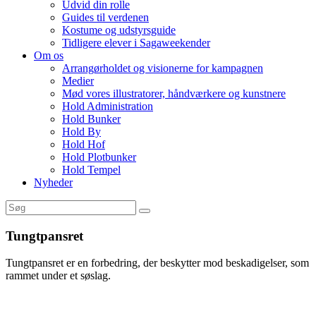
Udvid din rolle
Guides til verdenen
Kostume og udstyrsguide
Tidligere elever i Sagaweekender
Om os
Arrangørholdet og visionerne for kampagnen
Medier
Mød vores illustratorer, håndværkere og kunstnere
Hold Administration
Hold Bunker
Hold By
Hold Hof
Hold Plotbunker
Hold Tempel
Nyheder
Tungtpansret
Tungtpansret er en forbedring, der beskytter mod beskadigelser, som
rammet under et søslag.