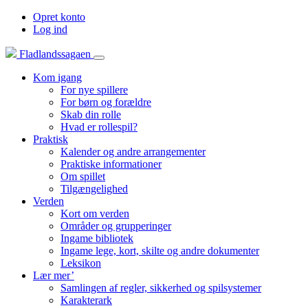
Opret konto
Log ind
Fladlandssagaen
Kom igang
For nye spillere
For børn og forældre
Skab din rolle
Hvad er rollespil?
Praktisk
Kalender og andre arrangementer
Praktiske informationer
Om spillet
Tilgængelighed
Verden
Kort om verden
Områder og grupperinger
Ingame bibliotek
Ingame lege, kort, skilte og andre dokumenter
Leksikon
Lær mer’
Samlingen af regler, sikkerhed og spilsystemer
Karakterark