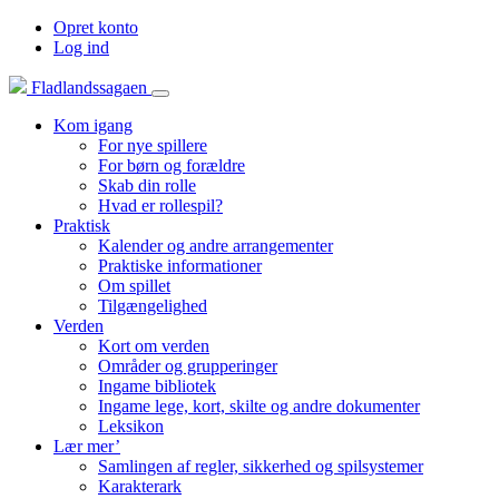
Opret konto
Log ind
Fladlandssagaen
Kom igang
For nye spillere
For børn og forældre
Skab din rolle
Hvad er rollespil?
Praktisk
Kalender og andre arrangementer
Praktiske informationer
Om spillet
Tilgængelighed
Verden
Kort om verden
Områder og grupperinger
Ingame bibliotek
Ingame lege, kort, skilte og andre dokumenter
Leksikon
Lær mer’
Samlingen af regler, sikkerhed og spilsystemer
Karakterark