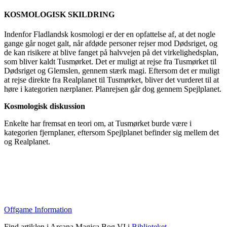
KOSMOLOGISK SKILDRING
Indenfor Fladlandsk kosmologi er der en opfattelse af, at det nogle
gange går noget galt, når afdøde personer rejser mod Dødsriget, og
de kan risikere at blive fanget på halvvejen på det virkelighedsplan,
som bliver kaldt Tusmørket. Det er muligt at rejse fra Tusmørket til
Dødsriget og Glemslen, gennem stærk magi. Eftersom det er muligt
at rejse direkte fra Realplanet til Tusmørket, bliver det vurderet til at
høre i kategorien nærplaner. Planrejsen går dog gennem Spejlplanet.
Kosmologisk diskussion
Enkelte har fremsat en teori om, at Tusmørket burde være i
kategorien fjernplaner, eftersom Spejlplanet befinder sig mellem det
og Realplanet.
Offgame Information
Find artiklen i Arcana Magica Bog VI i
Biblioteket
.