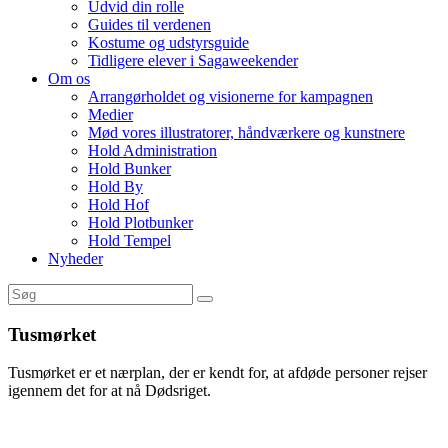
Udvid din rolle
Guides til verdenen
Kostume og udstyrsguide
Tidligere elever i Sagaweekender
Om os
Arrangørholdet og visionerne for kampagnen
Medier
Mød vores illustratorer, håndværkere og kunstnere
Hold Administration
Hold Bunker
Hold By
Hold Hof
Hold Plotbunker
Hold Tempel
Nyheder
Tusmørket
Tusmørket er et nærplan, der er kendt for, at afdøde personer rejser
igennem det for at nå Dødsriget.