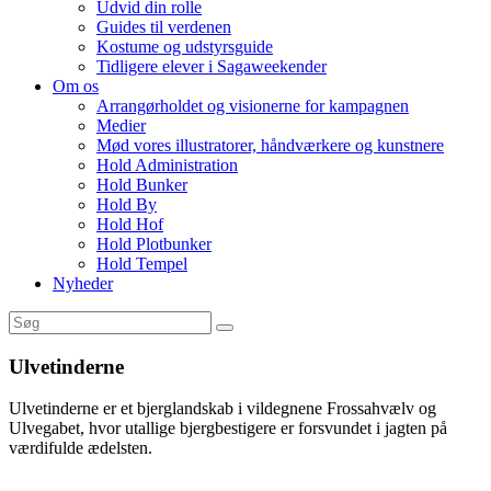
Udvid din rolle
Guides til verdenen
Kostume og udstyrsguide
Tidligere elever i Sagaweekender
Om os
Arrangørholdet og visionerne for kampagnen
Medier
Mød vores illustratorer, håndværkere og kunstnere
Hold Administration
Hold Bunker
Hold By
Hold Hof
Hold Plotbunker
Hold Tempel
Nyheder
Ulvetinderne
Ulvetinderne er et bjerglandskab i vildegnene Frossahvælv og
Ulvegabet, hvor utallige bjergbestigere er forsvundet i jagten på
værdifulde ædelsten.