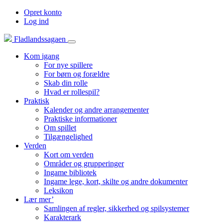
Opret konto
Log ind
Fladlandssagaen
Kom igang
For nye spillere
For børn og forældre
Skab din rolle
Hvad er rollespil?
Praktisk
Kalender og andre arrangementer
Praktiske informationer
Om spillet
Tilgængelighed
Verden
Kort om verden
Områder og grupperinger
Ingame bibliotek
Ingame lege, kort, skilte og andre dokumenter
Leksikon
Lær mer’
Samlingen af regler, sikkerhed og spilsystemer
Karakterark