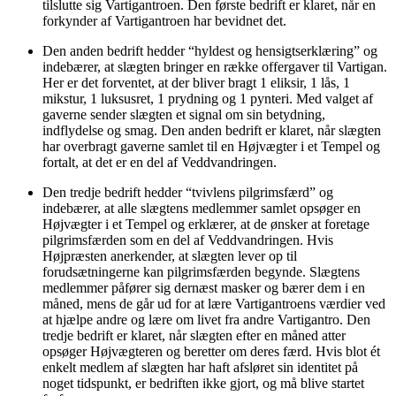
tilslutte sig Vartigantroen. Den første bedrift er klaret, når en
forkynder af Vartigantroen har bevidnet det.
Den anden bedrift hedder “hyldest og hensigtserklæring” og
indebærer, at slægten bringer en række offergaver til Vartigan.
Her er det forventet, at der bliver bragt 1 eliksir, 1 lås, 1
mikstur, 1 luksusret, 1 prydning og 1 pynteri. Med valget af
gaverne sender slægten et signal om sin betydning,
indflydelse og smag. Den anden bedrift er klaret, når slægten
har overbragt gaverne samlet til en Højvægter i et Tempel og
fortalt, at det er en del af Veddvandringen.
Den tredje bedrift hedder “tvivlens pilgrimsfærd” og
indebærer, at alle slægtens medlemmer samlet opsøger en
Højvægter i et Tempel og erklærer, at de ønsker at foretage
pilgrimsfærden som en del af Veddvandringen. Hvis
Højpræsten anerkender, at slægten lever op til
forudsætningerne kan pilgrimsfærden begynde. Slægtens
medlemmer påfører sig dernæst masker og bærer dem i en
måned, mens de går ud for at lære Vartigantroens værdier ved
at hjælpe andre og lære om livet fra andre Vartigantro. Den
tredje bedrift er klaret, når slægten efter en måned atter
opsøger Højvægteren og beretter om deres færd. Hvis blot ét
enkelt medlem af slægten har haft afsløret sin identitet på
noget tidspunkt, er bedriften ikke gjort, og må blive startet