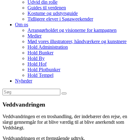
Udvid din rolle
Guides til verdenen
Kostume og udstyrsguide
Tidligere elever i Sagaweekender
Om os
Arrangørholdet og visionerne for kampagnen
Medier
Mød vores illustratorer, håndværkere og kunstnere
Hold Administration
Hold Bunker
Hold By
Hold Hof
Hold Plotbunker
Hold Tempel
Nyheder
Veddvandringen
Veddvandringen er en troshandling, der indebærer den rejse, en
slægt gennemgår for at blive værdig til at blive anerkendt som
Veddslægt.
Veddvandringen er et fremstående udtryk.