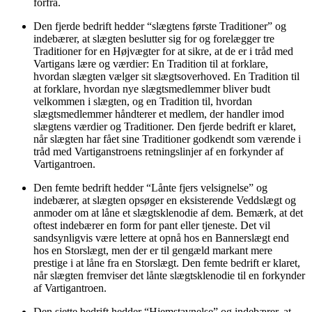
forfra.
Den fjerde bedrift hedder “slægtens første Traditioner” og
indebærer, at slægten beslutter sig for og forelægger tre
Traditioner for en Højvægter for at sikre, at de er i tråd med
Vartigans lære og værdier: En Tradition til at forklare,
hvordan slægten vælger sit slægtsoverhoved. En Tradition til
at forklare, hvordan nye slægtsmedlemmer bliver budt
velkommen i slægten, og en Tradition til, hvordan
slægtsmedlemmer håndterer et medlem, der handler imod
slægtens værdier og Traditioner. Den fjerde bedrift er klaret,
når slægten har fået sine Traditioner godkendt som værende i
tråd med Vartiganstroens retningslinjer af en forkynder af
Vartigantroen.
Den femte bedrift hedder “Lånte fjers velsignelse” og
indebærer, at slægten opsøger en eksisterende Veddslægt og
anmoder om at låne et slægtsklenodie af dem. Bemærk, at det
oftest indebærer en form for pant eller tjeneste. Det vil
sandsynligvis være lettere at opnå hos en Bannerslægt end
hos en Storslægt, men der er til gengæld markant mere
prestige i at låne fra en Storslægt. Den femte bedrift er klaret,
når slægten fremviser det lånte slægtsklenodie til en forkynder
af Vartigantroen.
Den sjette bedrift hedder “Hjemstavnelse” og indebærer, at