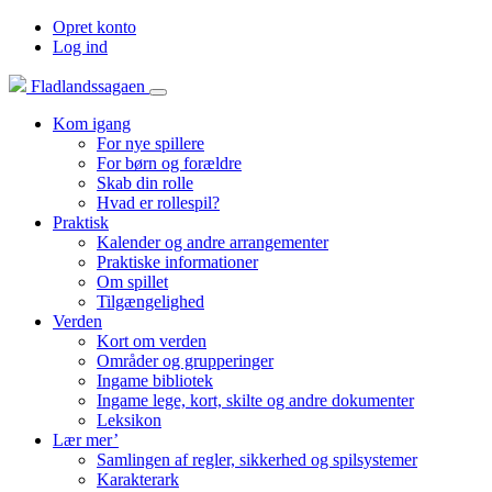
Opret konto
Log ind
Fladlandssagaen
Kom igang
For nye spillere
For børn og forældre
Skab din rolle
Hvad er rollespil?
Praktisk
Kalender og andre arrangementer
Praktiske informationer
Om spillet
Tilgængelighed
Verden
Kort om verden
Områder og grupperinger
Ingame bibliotek
Ingame lege, kort, skilte og andre dokumenter
Leksikon
Lær mer’
Samlingen af regler, sikkerhed og spilsystemer
Karakterark