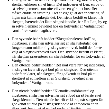
slægten erklærer sig et hjem. Det indebærer et Len, en by og
så selve hjemmet, som ofte vil være en gård, et hus eller
måske endda en fæstning. Det er vigtigt, at det er officielt, så
ingen må kunne anfægte det. Den sjette bedrift er klaret, når
slægten, bærende det lånte slægtsklenodie, har fået Len, by og
så selve hjemmet bevidnet hos en forkynder af Vartigantroen,
samt af relevante magthavere.
Den syvende bedrift hedder “Slægtsfortalerens lod” og
indebærer, at slægten udvælger sig en slægtsfortaler, der
fungerer som midlertidigt slægtsoverhoved, indtil det første
valg af slægtsoverhoved sker. Den syvende bedrift er klaret,
når slægten præsenterer sin slægtsfortaler for en forkynder af
Vartigantroen.
Den ottende bedrift hedder “Ret skal være ret” og indebærer,
at slægten laver sit eget bud på en slægtsret. Den ottende
bedrift er klaret, når slægten, får godkendt sit bud på et
slægtsret af et medlem af en Storslægt, bevidnet af en
forkynder af Vartigantroen.
Den niende bedrift hedder “Klenodiekandidaturet” og
indebærer, at slægten udvælger sig et bud på sit første eget
slægtsklenodie. Den niende bedrift er klaret, når slægten får
godkendt sit bud på et slægtsklenodie af et medlem af en
Storslægt, bevidnet af en forkynder af Vartigantroen.