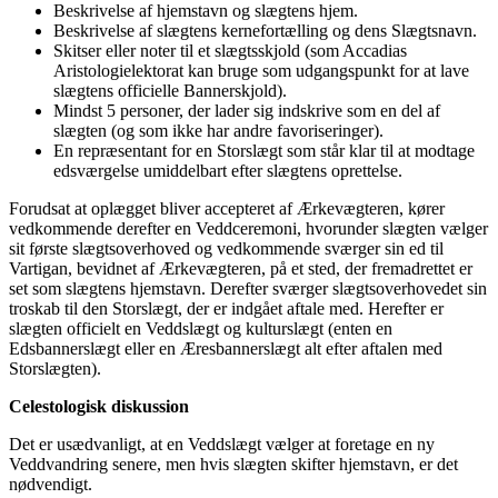
Beskrivelse af hjemstavn og slægtens hjem.
Beskrivelse af slægtens kernefortælling og dens Slægtsnavn.
Skitser eller noter til et slægtsskjold (som Accadias
Aristologielektorat kan bruge som udgangspunkt for at lave
slægtens officielle Bannerskjold).
Mindst 5 personer, der lader sig indskrive som en del af
slægten (og som ikke har andre favoriseringer).
En repræsentant for en Storslægt som står klar til at modtage
edsværgelse umiddelbart efter slægtens oprettelse.
Forudsat at oplægget bliver accepteret af Ærkevægteren, kører
vedkommende derefter en Veddceremoni, hvorunder slægten vælger
sit første slægtsoverhoved og vedkommende sværger sin ed til
Vartigan, bevidnet af Ærkevægteren, på et sted, der fremadrettet er
set som slægtens hjemstavn. Derefter sværger slægtsoverhovedet sin
troskab til den Storslægt, der er indgået aftale med. Herefter er
slægten officielt en Veddslægt og kulturslægt (enten en
Edsbannerslægt eller en Æresbannerslægt alt efter aftalen med
Storslægten).
Celestologisk diskussion
Det er usædvanligt, at en Veddslægt vælger at foretage en ny
Veddvandring senere, men hvis slægten skifter hjemstavn, er det
nødvendigt.