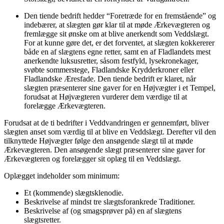
Den tiende bedrift hedder “Foretræde for en fremstående” og
indebærer, at slægten gør klar til at møde Ærkevægteren og
fremlægge sit ønske om at blive anerkendt som Veddslægt.
For at kunne gøre det, er det forventet, at slægten kokkererer
både en af slægtens egne retter, samt en af Fladlandets mest
anerkendte luksusretter, såsom festfyld, lysekronekager,
svøbte sommerstege, Fladlandske Krydderkroner eller
Fladlandske Æresfade. Den tiende bedrift er klaret, når
slægten præsenterer sine gaver for en Højvægter i et Tempel,
forudsat at Højvægteren vurderer dem værdige til at
forelægge Ærkevægteren.
Forudsat at de ti bedrifter i Veddvandringen er gennemført, bliver
slægten anset som værdig til at blive en Veddslægt. Derefter vil den
tilknyttede Højvægter følge den ansøgende slægt til at møde
Ærkevægteren. Den ansøgende slægt præsenterer sine gaver for
Ærkevægteren og forelægger sit oplæg til en Veddslægt.
Oplægget indeholder som minimum:
Et (kommende) slægtsklenodie.
Beskrivelse af mindst tre slægtsforankrede Traditioner.
Beskrivelse af (og smagsprøver på) en af slægtens
slægtsretter.