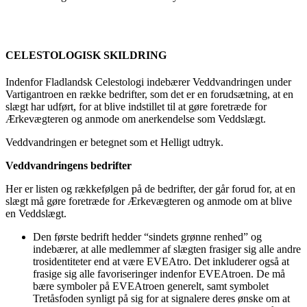
CELESTOLOGISK SKILDRING
Indenfor Fladlandsk Celestologi indebærer Veddvandringen under
Vartigantroen en række bedrifter, som det er en forudsætning, at en
slægt har udført, for at blive indstillet til at gøre foretræde for
Ærkevægteren og anmode om anerkendelse som Veddslægt.
Veddvandringen er betegnet som et Helligt udtryk.
Veddvandringens bedrifter
Her er listen og rækkefølgen på de bedrifter, der går forud for, at en
slægt må gøre foretræde for Ærkevægteren og anmode om at blive
en Veddslægt.
Den første bedrift hedder “sindets grønne renhed” og
indebærer, at alle medlemmer af slægten frasiger sig alle andre
trosidentiteter end at være EVEAtro. Det inkluderer også at
frasige sig alle favoriseringer indenfor EVEAtroen. De må
bære symboler på EVEAtroen generelt, samt symbolet
Tretåsfoden synligt på sig for at signalere deres ønske om at