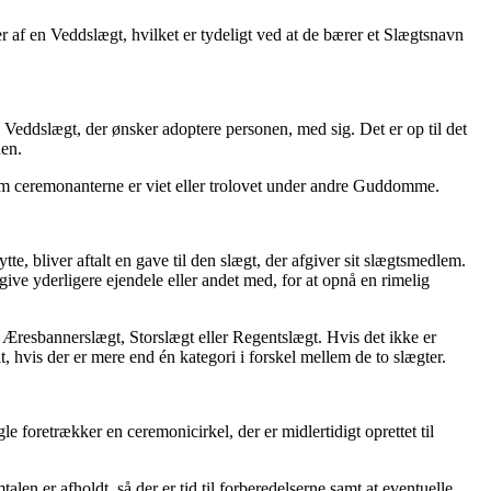
af en Veddslægt, hvilket er tydeligt ved at de bærer et Slægtsnavn
Veddslægt, der ønsker adoptere personen, med sig. Det er op til det
den.
om ceremonanterne er viet eller trolovet under andre Guddomme.
te, bliver aftalt en gave til den slægt, der afgiver sit slægtsmedlem.
ive yderligere ejendele eller andet med, for at opnå en rimelig
Æresbannerslægt, Storslægt eller Regentslægt. Hvis det ikke er
, hvis der er mere end én kategori i forskel mellem de to slægter.
foretrækker en ceremonicirkel, der er midlertidigt oprettet til
en er afholdt, så der er tid til forberedelserne samt at eventuelle