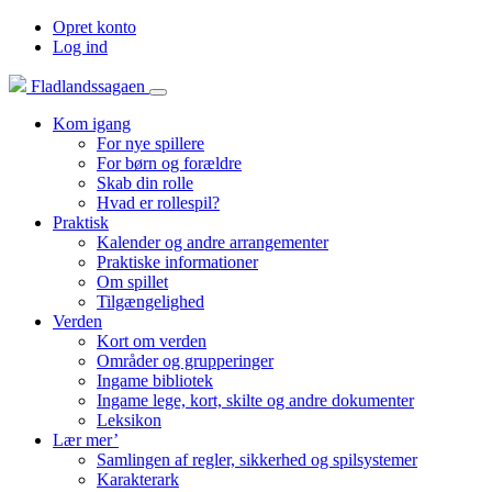
Opret konto
Log ind
Fladlandssagaen
Kom igang
For nye spillere
For børn og forældre
Skab din rolle
Hvad er rollespil?
Praktisk
Kalender og andre arrangementer
Praktiske informationer
Om spillet
Tilgængelighed
Verden
Kort om verden
Områder og grupperinger
Ingame bibliotek
Ingame lege, kort, skilte og andre dokumenter
Leksikon
Lær mer’
Samlingen af regler, sikkerhed og spilsystemer
Karakterark