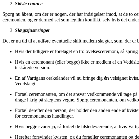
Sidste chance
Spørg nu åbent, om der er nogen, der har indsigelser imod, at de to ce
ceremonien, og er dermed set som legitim konflikt, selv hvis det ender
Slægtsjusteringer
Det er nu tid til at udføre eventuelle skift mellem slægter, som, der er 
Hvis der tidligere er foretaget en trolovelsesceremoni, så spring 
Hvis en ceremonant (eller begge) ikke er medlem af en Veddslæ
tilskårede version:
En af Vartigans orakelånder vil nu bringe dig
én
velsignet kvist
Veddslægt.
Fortæl ceremonanten, om det ansvar vedkommende vil tage på sig
drage i krig på slægtens vegne. Spørg ceremonanten, om vedko
Fortæl derefter den person, der holder den anden ende af kvisten
for ceremonantens handlinger.
Hvis begge svarer ja, så fortæl de tilstedeværende, at hvis Var
Herefter forsvinder kvisten, og du fortæller ceremonanten og det