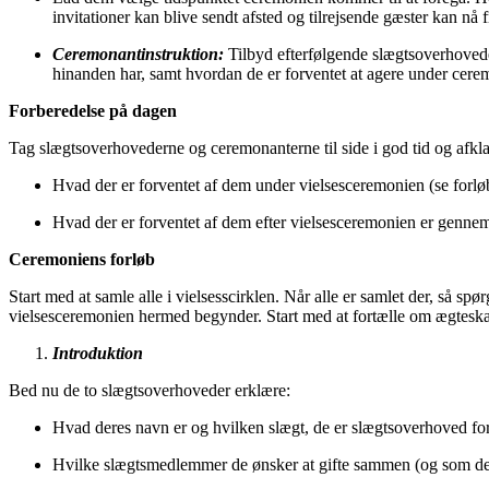
invitationer kan blive sendt afsted og tilrejsende gæster kan nå 
Ceremonantinstruktion:
Tilbyd efterfølgende slægtsoverhovede
hinanden har, samt hvordan de er forventet at agere under cere
Forberedelse på dagen
Tag slægtsoverhovederne og ceremonanterne til side i god tid og afkla
Hvad der er forventet af dem under vielsesceremonien (se forlø
Hvad der er forventet af dem efter vielsesceremonien er gennem
Ceremoniens forløb
Start med at samle alle i vielsesscirklen. Når alle er samlet der, så s
vielsesceremonien hermed begynder. Start med at fortælle om ægteska
Introduktion
Bed nu de to slægtsoverhoveder erklære:
Hvad deres navn er og hvilken slægt, de er slægtsoverhoved for. 
Hvilke slægtsmedlemmer de ønsker at gifte sammen (og som derme