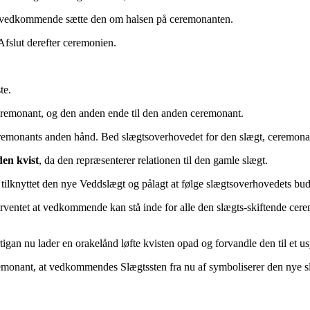
d vedkommende sætte den om halsen på ceremonanten.
Afslut derefter ceremonien.
te.
ceremonant, og den anden ende til den anden ceremonant.
remonants anden hånd. Bed slægtsoverhovedet for den slægt, ceremonant
en kvist
, da den repræsenterer relationen til den gamle slægt.
tilknyttet den nye Veddslægt og pålagt at følge slægtsoverhovedets b
orventet at vedkommende kan stå inde for alle den slægts-skiftende cer
rtigan nu lader en orakelånd løfte kvisten opad og forvandle den til et us
ceremonant, at vedkommendes Slægtssten fra nu af symboliserer den nye