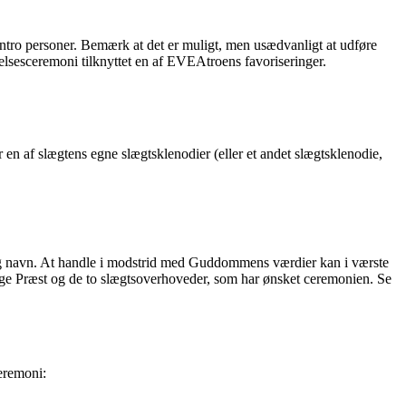
ntro personer. Bemærk at det er muligt, men usædvanligt at udføre
elsesceremoni tilknyttet en af EVEAtroens favoriseringer.
n af slægtens egne slægtsklenodier (eller et andet slægtsklenodie,
, og navn. At handle i modstrid med Guddommens værdier kan i værste
ige Præst og de to slægtsoverhoveder, som har ønsket ceremonien. Se
eremoni: