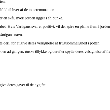
ien.
fuld til hver af de to ceremonanter.
en skål, hvori jorden ligger i én bunke.
 Hvis Vartigans svar er positivt, vil der spire en plante frem i jorde
Vartigans navn.
tte deri, for at give deres velsignelse af frugtsommelighed i potten.
et en ad gangen, ønske tillykke og derefter spytte deres velsignelse af 
give deres gaver til de nygifte.