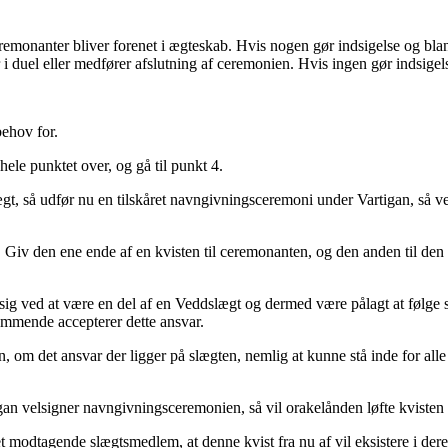
remonanter bliver forenet i ægteskab. Hvis nogen gør indsigelse og bland
 i duel eller medfører afslutning af ceremonien. Hvis ingen gør indsigel
behov for.
hele punktet over, og gå til punkt 4.
gt, så udfør nu en tilskåret navngivningsceremoni under Vartigan, så v
. Giv den ene ende af en kvisten til ceremonanten, og den anden til de
 ved at være en del af en Veddslægt og dermed være pålagt at følge slæg
mmende accepterer dette ansvar.
, om det ansvar der ligger på slægten, nemlig at kunne stå inde for alle
tigan velsigner navngivningsceremonien, så vil orakelånden løfte kvisten
 modtagende slægtsmedlem, at denne kvist fra nu af vil eksistere i deres