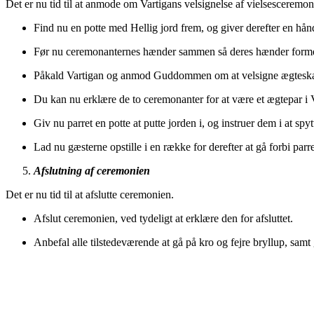
Det er nu tid til at anmode om Vartigans velsignelse af vielsesceremon
Find nu en potte med Hellig jord frem, og giver derefter en hånd
Før nu ceremonanternes hænder sammen så deres hænder former 
Påkald Vartigan og anmod Guddommen om at velsigne ægteskabet.
Du kan nu erklære de to ceremonanter for at være et ægtepar i 
Giv nu parret en potte at putte jorden i, og instruer dem i at spy
Lad nu gæsterne opstille i en række for derefter at gå forbi parr
Afslutning af ceremonien
Det er nu tid til at afslutte ceremonien.
Afslut ceremonien, ved tydeligt at erklære den for afsluttet.
Anbefal alle tilstedeværende at gå på kro og fejre bryllup, samt 