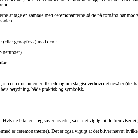
frem.
rne at tage en samtale med ceremonanterne så de på forhånd har modtage
monien.
r (eller genopfrisk) med dem:
b herunder).
ført.
pørg om ceremonanten er til stede og om slægtsoverhovedet også er (det k
bets betydning, både praktisk og symbolsk.
Hvis de ikke er slægtsoverhovedet, så er det vigtigt at de fremviser et 
d er ceremonanterne). Det er også vigtigt at det bliver nævnt hvilken 