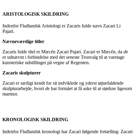
ARISTOLOGISK SKILDRING
Indenfor Fladlandsk Aristologi er Zacaris fulde navn Zacari Li
Pajari.
Nævneværdige titler
Zacaris fulde titel er Mæcén Zacari Pajari. Zacari er Mæcén, da
d
e
er udnævnt i forbindelse med det seneste Tronvalg til at varetage
kunsteriske udstillinger på vegne af Regenten.
Zacaris skulpturer
Zacari er særligt kendt for sit indviklede og yderst iøjnefaldende
skulpturarbejde, hvori
d
e har formået at få aske til at størkne ligesom
marmor.
KRONOLOGISK SKILDRING
Indenfor Fladlandsk kronologi har Zacari følgende fortælling: Zacari