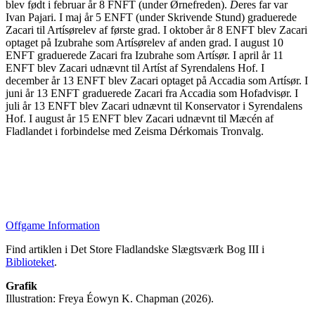
blev født i februar år 8 FNFT (under Ørnefreden).
D
eres far var
Ivan Pajari. I maj år 5 ENFT (under Skrivende Stund) graduerede
Zacari til Artísørelev af første grad. I oktober år 8 ENFT blev Zacari
optaget på Izubrahe som Artísørelev af anden grad. I august 10
ENFT graduerede Zacari fra Izubrahe som Artísør. I april år 11
ENFT blev Zacari udnævnt til Artíst af Syrendalens Hof. I
december år 13 ENFT blev Zacari optaget på Accadia som Artísør. I
juni år 13 ENFT graduerede Zacari fra Accadia som Hofadvisør. I
juli år 13 ENFT blev Zacari udnævnt til Konservator i Syrendalens
Hof. I august år 15 ENFT blev Zacari udnævnt til Mæcén af
Fladlandet i forbindelse med Zeisma Dérkomais Tronvalg.
Offgame Information
Find artiklen i Det Store Fladlandske Slægtsværk Bog III i
Biblioteket
.
Grafik
Illustration: Freya Éowyn K. Chapman (2026).