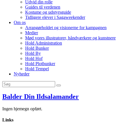
Udvid din rolle
Guides til verdenen
Kostume og udstyrsguide
Tidligere elever i Sagaweekender
Om os
Arrangørholdet og visionerne for kampagnen
Medier
Mød vores illustratorer, håndværkere og kunstnere
Hold Administration
Hold Bunker
Hold By
Hold Hof
Hold Plotbunker
Hold Tempel
Nyheder
Balder Din Ildsalamander
Ingen hjemegn opført.
Links