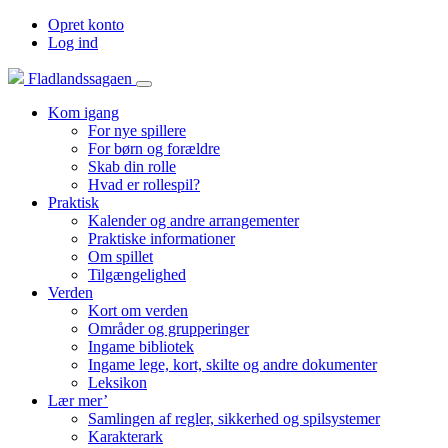
Opret konto
Log ind
Fladlandssagaen
Kom igang
For nye spillere
For børn og forældre
Skab din rolle
Hvad er rollespil?
Praktisk
Kalender og andre arrangementer
Praktiske informationer
Om spillet
Tilgængelighed
Verden
Kort om verden
Områder og grupperinger
Ingame bibliotek
Ingame lege, kort, skilte og andre dokumenter
Leksikon
Lær mer’
Samlingen af regler, sikkerhed og spilsystemer
Karakterark