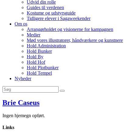
Udvid din rolle
Guides til verdenen
Kostume og udstyrsguide
Tidligere elever i Sagaweekender
Om os
Arrangørholdet og visionerne for kampagnen
Medier
Mød vores illustratorer, håndværkere og kunstnere
Hold Administration
Hold Bunker
Hold By
Hold Hof
Hold Plotbunker
Hold Tempel
Nyheder
Brie Caseus
Ingen hjemegn opført.
Links