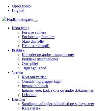
Opret konto
Log ind
Fladlandssagaen
Kom igang
For nye spillere
For børn og forældre
Skab din rolle
Hvad er rollespil?
Praktisk
Kalender og andre arrangementer
Praktiske informationer
Om spillet
Tilgængelighed
Verden
Kort om verden
Områder og grupperinger
Ingame bibliotek
Ingame lege, kort, skilte og andre dokumenter
Leksikon
Lær mer’
Samlingen af regler, sikkerhed og spilsystemer
Karakterark