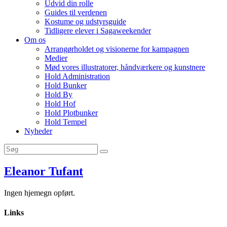
Udvid din rolle
Guides til verdenen
Kostume og udstyrsguide
Tidligere elever i Sagaweekender
Om os
Arrangørholdet og visionerne for kampagnen
Medier
Mød vores illustratorer, håndværkere og kunstnere
Hold Administration
Hold Bunker
Hold By
Hold Hof
Hold Plotbunker
Hold Tempel
Nyheder
Eleanor Tufant
Ingen hjemegn opført.
Links