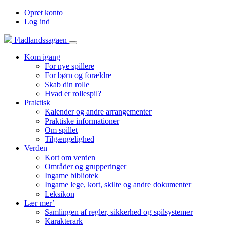
Opret konto
Log ind
Fladlandssagaen
Kom igang
For nye spillere
For børn og forældre
Skab din rolle
Hvad er rollespil?
Praktisk
Kalender og andre arrangementer
Praktiske informationer
Om spillet
Tilgængelighed
Verden
Kort om verden
Områder og grupperinger
Ingame bibliotek
Ingame lege, kort, skilte og andre dokumenter
Leksikon
Lær mer’
Samlingen af regler, sikkerhed og spilsystemer
Karakterark